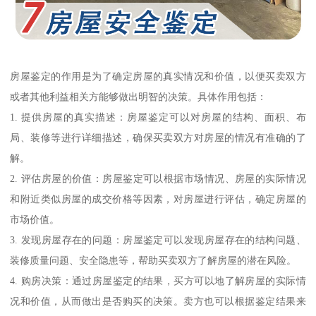
房屋鉴定的作用是为了确定房屋的真实情况和价值，以便买卖双方
或者其他利益相关方能够做出明智的决策。具体作用包括：
1. 提供房屋的真实描述：房屋鉴定可以对房屋的结构、面积、布
局、装修等进行详细描述，确保买卖双方对房屋的情况有准确的了
解。
2. 评估房屋的价值：房屋鉴定可以根据市场情况、房屋的实际情况
和附近类似房屋的成交价格等因素，对房屋进行评估，确定房屋的
市场价值。
3. 发现房屋存在的问题：房屋鉴定可以发现房屋存在的结构问题、
装修质量问题、安全隐患等，帮助买卖双方了解房屋的潜在风险。
4. 购房决策：通过房屋鉴定的结果，买方可以地了解房屋的实际情
况和价值，从而做出是否购买的决策。卖方也可以根据鉴定结果来