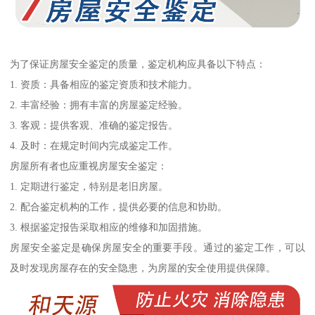
为了保证房屋安全鉴定的质量，鉴定机构应具备以下特点：
1. 资质：具备相应的鉴定资质和技术能力。
2. 丰富经验：拥有丰富的房屋鉴定经验。
3. 客观：提供客观、准确的鉴定报告。
4. 及时：在规定时间内完成鉴定工作。
房屋所有者也应重视房屋安全鉴定：
1. 定期进行鉴定，特别是老旧房屋。
2. 配合鉴定机构的工作，提供必要的信息和协助。
3. 根据鉴定报告采取相应的维修和加固措施。
房屋安全鉴定是确保房屋安全的重要手段。通过的鉴定工作，可以
及时发现房屋存在的安全隐患，为房屋的安全使用提供保障。