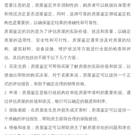
需要注意的是，房屋鉴定并非强制性的，购房者可以根据自身需求
和情况决定是否进屋鉴定。同时，选择可靠的房屋鉴定师或鉴定机
构也是重要的，以确保鉴定结果的准确性和可靠性。
房屋鉴定的目的是为了评估房屋的实际价值、状况和质量，以确定
房屋的适用性、安全性和可行性。房屋鉴定通常涉及对房屋的结
构、建筑材料、设备设施、维护状况等方面进行全面的检查和评
估。其目的包括但不限于以下几个方面：
1. 买卖交易：房屋鉴定可帮助买家了解房屋的实际价值和状况，以
便做出明智的购买决策。对于卖家来说，房屋鉴定可以提供一个正
式的评估报告，有助于确定合理的销售价格。
2. 申请：房屋鉴定是银行或机构在审批房屋申请时的重要依据。通
过评估房屋的价值和状况，银行可以确定的额度和利率。
3. 保险索赔：在房屋发生意外损失或灾害时，房屋鉴定可以提供一
个准确的评估报告，帮助房主获得合理的保险赔偿。
4. 维修和改造：房屋鉴定可以帮助房主了解房屋存在的问题和潜在