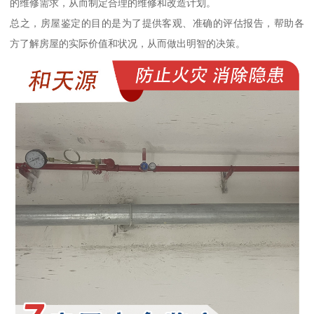
的维修需求，从而制定合理的维修和改造计划。
总之，房屋鉴定的目的是为了提供客观、准确的评估报告，帮助各
方了解房屋的实际价值和状况，从而做出明智的决策。