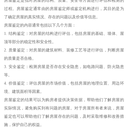
房屋鉴定是指对房屋的结构、质量、安全等方面进行评估和检测的
过程。房屋鉴定通常由的房屋鉴定师或鉴定机构进行，其目的是为
了确定房屋的真实情况、存在的问题以及价值等信息。
房屋鉴定的内容通常包括以下几个方面：
1. 结构鉴定：对房屋的结构进行评估，包括房屋的基础、墙体、屋
顶等部分的稳定性和安全性。
2. 质量鉴定：对房屋的建筑材料、装修工艺等进行评估，判断房屋
的质量是否合格。
3. 安全鉴定：检测房屋是否存在安全隐患，如电路问题、防火隐患
等。
4. 价值鉴定：评估房屋的市场价值，包括房屋的地理位置、周边环
境、建筑面积等因素。
房屋鉴定的结果可以为购房者提供决策依据，帮助他们了解房屋的
实际情况，避免购买到有问题的房屋。对于房屋所有者来说，房屋
鉴定也可以帮助他们了解房屋存在的问题，及时采取维修和改善措
施，保护自己的权益。