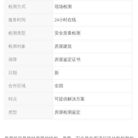
检测方式
现场检测
服务时间
24小时在线
检测类型
安全质量检测
检测对象
房屋建筑
保障
房屋鉴定证书
日期
新
合作区域
全国
特点
可提供解决方案
类型
房屋检测鉴定