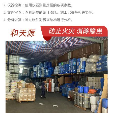
2. 仪器检测：使用仪器测量房屋的各项参数。
3. 文件审查：查看房屋的设计图纸、施工记录等相关文件。
4. 分析计算：通过软件对房屋结构进行分析。