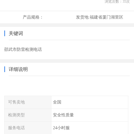
浏览次数：
35
次
产品规格：
发货地:
福建省厦门湖里区
关键词
邵武市防雷检测电话
详细说明
可售卖地
全国
检测类型
安全性质量
服务电话
24小时服