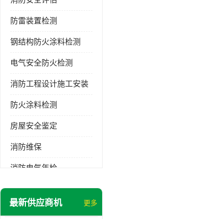
防雷装置检测
钢结构防火涂料检测
电气安全防火检测
消防工程设计施工安装
防火涂料检测
房屋安全鉴定
消防维保
消防电气年检
消防工程施工
最新供应商机
更多
消防工程安全检测