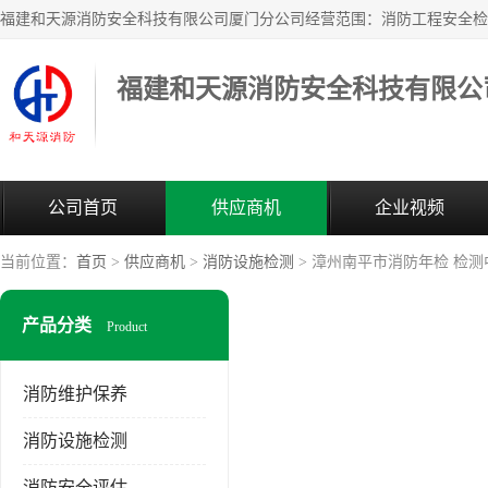
公司首页
供应商机
企业视频
当前位置：
首页
>
供应商机
>
消防设施检测
> 漳州南平市消防年检 检测
产品分类
Product
消防维护保养
消防设施检测
消防安全评估