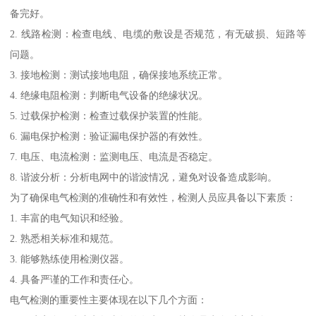
备完好。
2. 线路检测：检查电线、电缆的敷设是否规范，有无破损、短路等
问题。
3. 接地检测：测试接地电阻，确保接地系统正常。
4. 绝缘电阻检测：判断电气设备的绝缘状况。
5. 过载保护检测：检查过载保护装置的性能。
6. 漏电保护检测：验证漏电保护器的有效性。
7. 电压、电流检测：监测电压、电流是否稳定。
8. 谐波分析：分析电网中的谐波情况，避免对设备造成影响。
为了确保电气检测的准确性和有效性，检测人员应具备以下素质：
1. 丰富的电气知识和经验。
2. 熟悉相关标准和规范。
3. 能够熟练使用检测仪器。
4. 具备严谨的工作和责任心。
电气检测的重要性主要体现在以下几个方面：