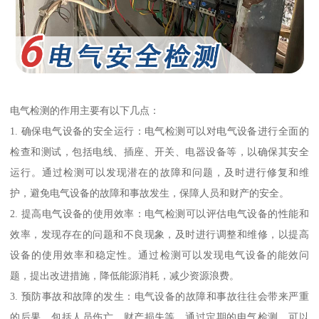
电气检测的作用主要有以下几点：
1. 确保电气设备的安全运行：电气检测可以对电气设备进行全面的
检查和测试，包括电线、插座、开关、电器设备等，以确保其安全
运行。通过检测可以发现潜在的故障和问题，及时进行修复和维
护，避免电气设备的故障和事故发生，保障人员和财产的安全。
2. 提高电气设备的使用效率：电气检测可以评估电气设备的性能和
效率，发现存在的问题和不良现象，及时进行调整和维修，以提高
设备的使用效率和稳定性。通过检测可以发现电气设备的能效问
题，提出改进措施，降低能源消耗，减少资源浪费。
3. 预防事故和故障的发生：电气设备的故障和事故往往会带来严重
的后果，包括人员伤亡、财产损失等。通过定期的电气检测，可以