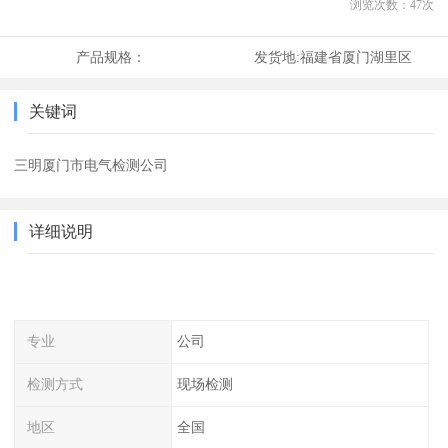
浏览次数：
47
次
产品规格：
发货地:
福建省厦门湖里区
关键词
三明厦门市电气检测公司
详细说明
专业
公司
检测方式
现场检测
地区
全国