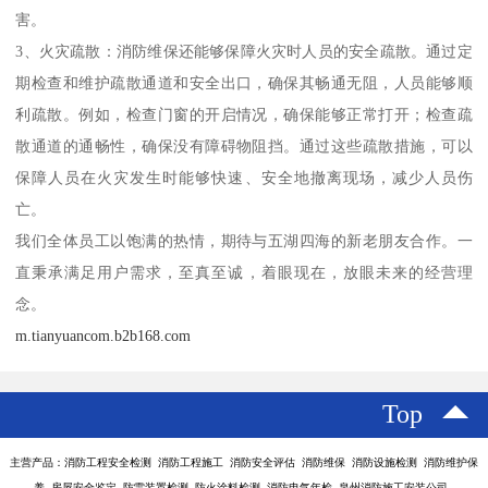
害。
3、火灾疏散：消防维保还能够保障火灾时人员的安全疏散。通过定
期检查和维护疏散通道和安全出口，确保其畅通无阻，人员能够顺
利疏散。例如，检查门窗的开启情况，确保能够正常打开；检查疏
散通道的通畅性，确保没有障碍物阻挡。通过这些疏散措施，可以
保障人员在火灾发生时能够快速、安全地撤离现场，减少人员伤
亡。
我们全体员工以饱满的热情，期待与五湖四海的新老朋友合作。一
直秉承满足用户需求，至真至诚，着眼现在，放眼未来的经营理
念。
m.tianyuancom.b2b168.com
Top
主营产品：消防工程安全检测 消防工程施工 消防安全评估 消防维保 消防设施检测 消防维护保
养 房屋安全鉴定 防雷装置检测 防火涂料检测 消防电气年检 泉州消防施工安装公司