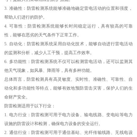
3. 准确性：防雷检测系统能够准确地确定雷电活动的位置和强度，
帮助人们进行的防护。
4. 可靠性：防雷检测系统能够长时间稳定运行，具有较高的可靠
性，能够在恶劣的天气条件下正常工作。
5. 自动化：防雷检测系统采用自动化技术，能够自动进行雷电活动
的监测和分析，减少人工干预，提高工作效率。
6. 多功能性：防雷检测系统不仅可以检测雷电活动，还可以监测其
他天气现象，如风暴、降雨等，具有多种功能。
总体而言，防雷检测具有高灵敏度、实时性、准确性、可靠性、自
动化和多功能性等特点，能够有效地预防雷击灾害，保护人们的生
命财产安全。
防雷检测适用于以下行业：
1. 电力行业：防雷检测可用于电力设备、输电线路、变电站等电力
设施的防雷设计和检测，确保电力设备的安全运行。
2. 通信行业：防雷检测可用于通信基站、光纤传输线路、无线电设