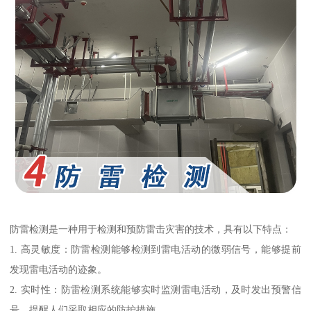
防雷检测是一种用于检测和预防雷击灾害的技术，具有以下特点：
1. 高灵敏度：防雷检测能够检测到雷电活动的微弱信号，能够提前
发现雷电活动的迹象。
2. 实时性：防雷检测系统能够实时监测雷电活动，及时发出预警信
号，提醒人们采取相应的防护措施。