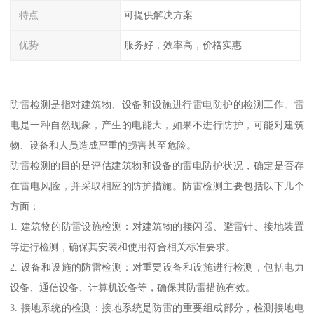
特点
可提供解决方案
优势
服务好，效率高，价格实惠
防雷检测是指对建筑物、设备和设施进行雷电防护的检测工作。雷
电是一种自然现象，产生的电能大，如果不进行防护，可能对建筑
物、设备和人员造成严重的损害甚至危险。
防雷检测的目的是评估建筑物和设备的雷电防护状况，确定是否存
在雷电风险，并采取相应的防护措施。防雷检测主要包括以下几个
方面：
1. 建筑物的防雷设施检测：对建筑物的接闪器、避雷针、接地装置
等进行检测，确保其安装和使用符合相关标准要求。
2. 设备和设施的防雷检测：对重要设备和设施进行检测，包括电力
设备、通信设备、计算机设备等，确保其防雷措施有效。
3. 接地系统的检测：接地系统是防雷的重要组成部分，检测接地电