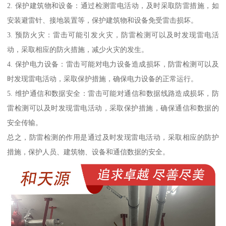
2. 保护建筑物和设备：通过检测雷电活动，及时采取防雷措施，如
安装避雷针、接地装置等，保护建筑物和设备免受雷击损坏。
3. 预防火灾：雷击可能引发火灾，防雷检测可以及时发现雷电活
动，采取相应的防火措施，减少火灾的发生。
4. 保护电力设备：雷击可能对电力设备造成损坏，防雷检测可以及
时发现雷电活动，采取保护措施，确保电力设备的正常运行。
5. 维护通信和数据安全：雷击可能对通信和数据线路造成损坏，防
雷检测可以及时发现雷电活动，采取保护措施，确保通信和数据的
安全传输。
总之，防雷检测的作用是通过及时发现雷电活动，采取相应的防护
措施，保护人员、建筑物、设备和通信数据的安全。