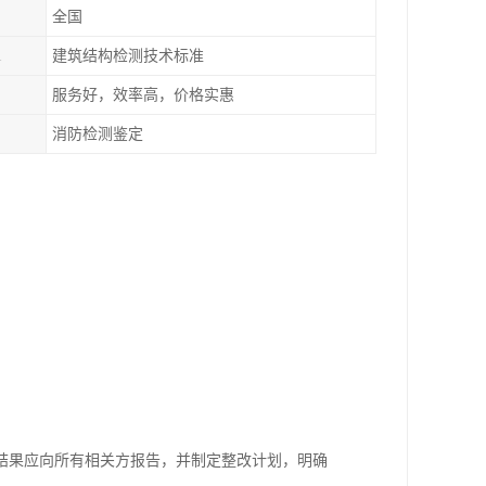
全国
1
建筑结构检测技术标准
服务好，效率高，价格实惠
消防检测鉴定
结果应向所有相关方报告，并制定整改计划，明确