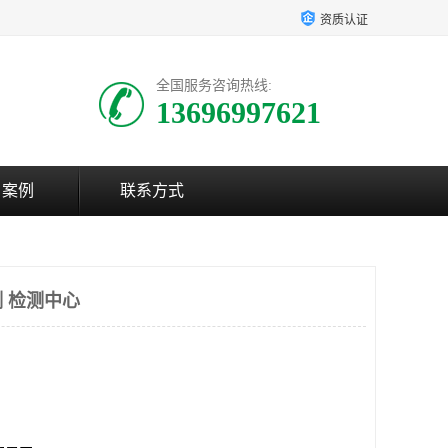
资质认证
全国服务咨询热线:
13696997621
户案例
联系方式
 检测中心