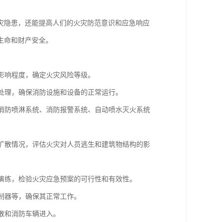
灾隐患，还能提高人们的火灾防范意识和应急响应
生命和财产安全。
和影响程度，确定火灾风险等级。
时处理，确保消防设施和设备的正常运行。
、消防喷淋系统、消防报警系统、自动喷水灭火系统
和扩散情况，评估火灾对人员逃生和建筑物结构的影
灾演练，检验火灾应急预案的可行性和有效性。
控制器等，确保其正常工作。
疏散和消防车辆进入。