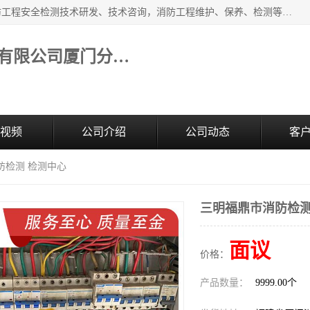
福建和天源消防安全科技有限公司厦门分公司经营范围：消防工程安全检测技术研发、技术咨询，消防工程维护、保养、检测等；主要的服务有：消防工程安全检测,消防工程施工,消防安全评估,消防维保,消防设施检测,消防维护保养,房屋安全鉴定,防雷装置检测,防火涂料检测,消防电气年检,泉州消防施工安装公司；消防器材、建材、五金制品零售。
福建和天源消防安全科技有限公司厦门分公司
视频
公司介绍
公司动态
客
防检测 检测中心
三明福鼎市消防检测
面议
价格：
产品数量：
9999.00个