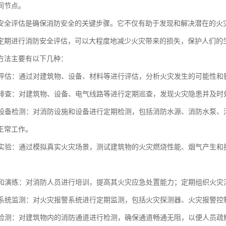
间节点。
安全评估是确保消防安全的关键步骤。它不仅有助于发现和解决潜在的火
定期进行消防安全评估，可以大程度地减少火灾带来的损失，保护人们的
方法主要有以下几种：
风险评估：通过对建筑物、设备、材料等进行评估，分析火灾发生的可能性
隐患排查：对建筑物、设备、电气线路等进行定期巡查，发现火灾隐患并及
设施设备检测：对消防设施和设备进行定期检测，包括消防水源、消防水泵
正常工作。
模拟实验：通过模拟真实火灾场景，测试建筑物的火灾燃烧性能、烟气产生
培训和演练：对消防人员进行培训，提高其火灾应急处置能力；定期组织火
报警系统监测：对火灾报警系统进行定期监测，包括火灾探测器、火灾报警
通道检测：对建筑物内的消防通道进行检测，确保通道畅通无阻，以便人员