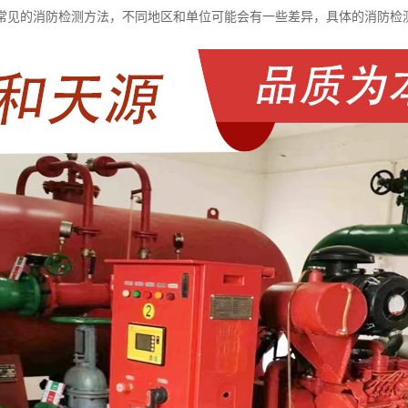
常见的消防检测方法，不同地区和单位可能会有一些差异，具体的消防检