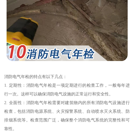
消防电气年检的特点有以下几点：
1. 定期性：消防电气年检是一项定期进行的检查工作，一般每年进
行一次。这样可以确保消防电气设施的正常运行和安全性。
2. 全面性：消防电气年检需要对建筑物内的所有消防电气设施进行
检查，包括消防电源系统、火灾报警系统、自动喷水灭火系统、防
排烟系统等。检查范围广泛，确保整个消防电气系统的完整性和可
靠性。