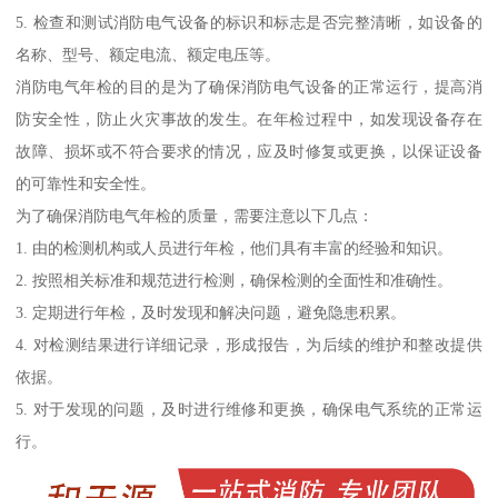
5. 检查和测试消防电气设备的标识和标志是否完整清晰，如设备的
名称、型号、额定电流、额定电压等。
消防电气年检的目的是为了确保消防电气设备的正常运行，提高消
防安全性，防止火灾事故的发生。在年检过程中，如发现设备存在
故障、损坏或不符合要求的情况，应及时修复或更换，以保证设备
的可靠性和安全性。
为了确保消防电气年检的质量，需要注意以下几点：
1. 由的检测机构或人员进行年检，他们具有丰富的经验和知识。
2. 按照相关标准和规范进行检测，确保检测的全面性和准确性。
3. 定期进行年检，及时发现和解决问题，避免隐患积累。
4. 对检测结果进行详细记录，形成报告，为后续的维护和整改提供
依据。
5. 对于发现的问题，及时进行维修和更换，确保电气系统的正常运
行。