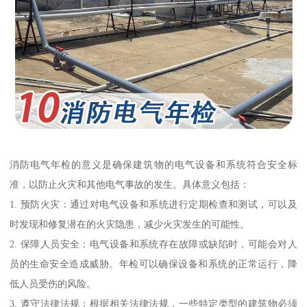
消防电气年检的意义是确保建筑物的电气设备和系统符合安全标
准，以防止火灾和其他电气事故的发生。具体意义包括：
1. 预防火灾：通过对电气设备和系统进行定期检查和测试，可以及
时发现和修复潜在的火灾隐患，减少火灾发生的可能性。
2. 保障人员安全：电气设备和系统存在故障或缺陷时，可能会对人
员的生命安全造成威胁。年检可以确保设备和系统的正常运行，降
低人员受伤的风险。
3. 遵守法律法规：根据相关法律法规，一些特定类型的建筑物必须