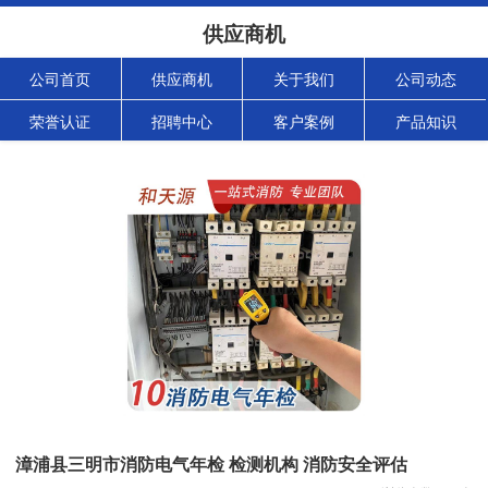
供应商机
公司首页
供应商机
关于我们
公司动态
荣誉认证
招聘中心
客户案例
产品知识
漳浦县三明市消防电气年检 检测机构 消防安全评估