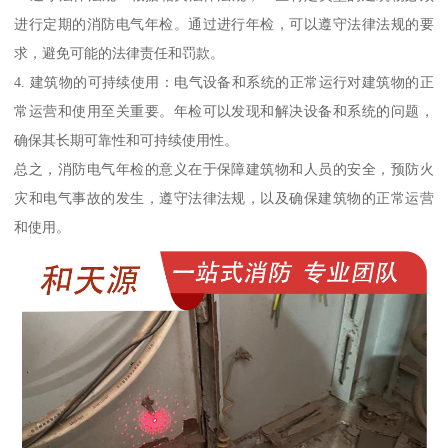
进行定期的消防电气年检。通过进行年检，可以遵守法律法规的要
求，避免可能的法律责任和罚款。
4. 建筑物的可持续使用：电气设备和系统的正常运行对建筑物的正
常运营和使用至关重要。年检可以发现和解决设备和系统的问题，
确保其长期可靠性和可持续使用性。
总之，消防电气年检的意义在于保障建筑物和人员的安全，预防火
灾和电气事故的发生，遵守法律法规，以及确保建筑物的正常运营
和使用。