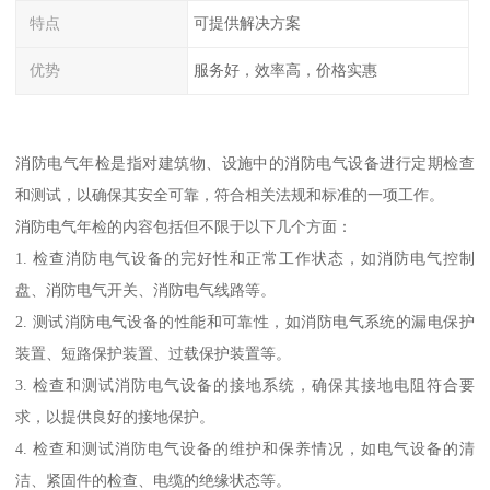
特点
可提供解决方案
优势
服务好，效率高，价格实惠
消防电气年检是指对建筑物、设施中的消防电气设备进行定期检查
和测试，以确保其安全可靠，符合相关法规和标准的一项工作。
消防电气年检的内容包括但不限于以下几个方面：
1. 检查消防电气设备的完好性和正常工作状态，如消防电气控制
盘、消防电气开关、消防电气线路等。
2. 测试消防电气设备的性能和可靠性，如消防电气系统的漏电保护
装置、短路保护装置、过载保护装置等。
3. 检查和测试消防电气设备的接地系统，确保其接地电阻符合要
求，以提供良好的接地保护。
4. 检查和测试消防电气设备的维护和保养情况，如电气设备的清
洁、紧固件的检查、电缆的绝缘状态等。