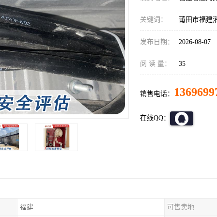
关键词：
莆田市福建
发布日期：
2026-08-07
阅 读 量：
35
1369699
销售电话：
在线QQ：
福建
可售卖地