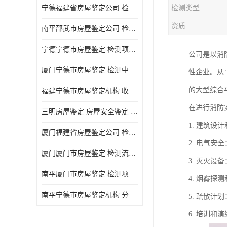
宁德福建省房屋鉴定公司 检测项目广 可及时反馈数据结果
检测类型
资质
南平邵武市房屋鉴定公司 检测准确率高 加强房屋的日常与管理
宁德宁德市房屋鉴定 检测项目广 可及时反馈数据结果
公司是以消
厦门宁德市房屋鉴定 检测中心 收费合理规范 项目全 周期短
性企业。从
的大型综合
福建宁德市房屋鉴定机构 收费合理规范 加强房屋的日常与管理
在进行消防
三明房屋鉴定 房屋安全鉴定 检测方便 快捷 经验较为丰富
1. 建筑
厦门福建省房屋鉴定公司 检测流程规范 加强房屋的日常与管理
2. 电气
厦门厦门市房屋鉴定 检测流程规范 检测方式多样化
3. 灭火
南平厦门市房屋鉴定 检测项目广 经验较为丰富
4. 烟雾
南平宁德市房屋鉴定机构 分析准确度高 可及时反馈数据结果
5. 疏散
6. 培训