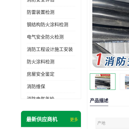
防雷装置检测
钢结构防火涂料检测
电气安全防火检测
消防工程设计施工安装
防火涂料检测
房屋安全鉴定
消防维保
消防电气年检
产品描述
消防工程施工
最新供应商机
更多
产地
消防工程安全检测