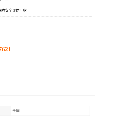
消防安全评估厂家
7621
全国