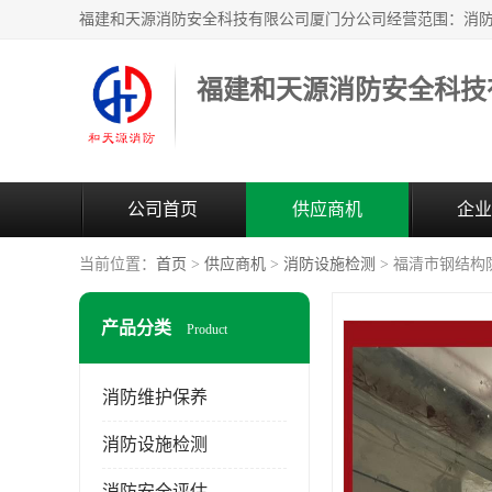
公司首页
供应商机
企业
当前位置：
首页
>
供应商机
>
消防设施检测
> 福清市钢结构
产品分类
Product
消防维护保养
消防设施检测
消防安全评估