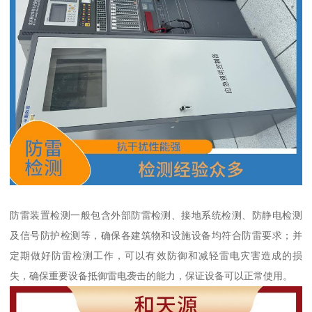
防雷装置检测一般包含外部防雷检测、接地系统检测、防静电检测
及信号防护检测等，确保各建筑物和设施设备均符合防雷要求；并
定期做好防雷检测工作，可以有效防御和减轻雷电灾害造成的损
失，确保重要设备抵御雷电袭击的能力，保证设备可以正常使用。