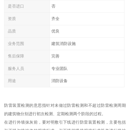
是否进口
否
资质
齐全
品质
优良
业务范围
建筑消防设施
售后保障
完善
服务人员
专业团队
用途
消防设备
防雷装置检测的意思指针对未做过防雷检测和不超过防雷检测周期
的建筑物分别进行初次检测、定期检测两个阶段的过程。
在进行外墙抹灰前，要对明敷引下线进行防雷装置检测，主要包括