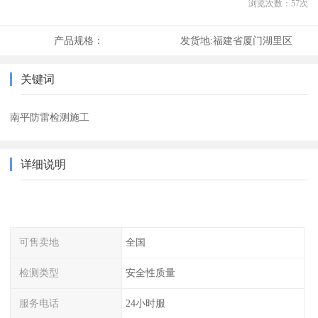
浏览次数：
57
次
产品规格：
发货地:
福建省厦门湖里区
关键词
南平防雷检测施工
详细说明
可售卖地
全国
检测类型
安全性质量
服务电话
24小时服