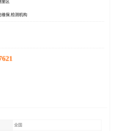
湖里区
防维保,检测机构
7621
全国