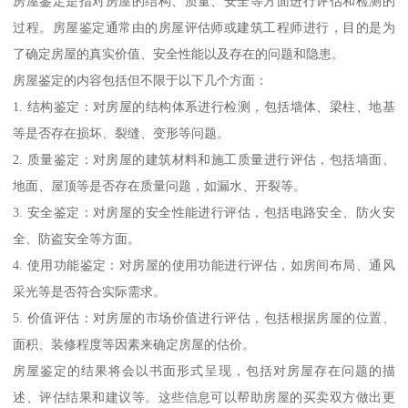
房屋鉴定是指对房屋的结构、质量、安全等方面进行评估和检测的
过程。房屋鉴定通常由的房屋评估师或建筑工程师进行，目的是为
了确定房屋的真实价值、安全性能以及存在的问题和隐患。
房屋鉴定的内容包括但不限于以下几个方面：
1. 结构鉴定：对房屋的结构体系进行检测，包括墙体、梁柱、地基
等是否存在损坏、裂缝、变形等问题。
2. 质量鉴定：对房屋的建筑材料和施工质量进行评估，包括墙面、
地面、屋顶等是否存在质量问题，如漏水、开裂等。
3. 安全鉴定：对房屋的安全性能进行评估，包括电路安全、防火安
全、防盗安全等方面。
4. 使用功能鉴定：对房屋的使用功能进行评估，如房间布局、通风
采光等是否符合实际需求。
5. 价值评估：对房屋的市场价值进行评估，包括根据房屋的位置、
面积、装修程度等因素来确定房屋的估价。
房屋鉴定的结果将会以书面形式呈现，包括对房屋存在问题的描
述、评估结果和建议等。这些信息可以帮助房屋的买卖双方做出更