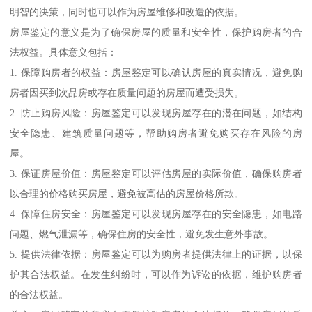
明智的决策，同时也可以作为房屋维修和改造的依据。
房屋鉴定的意义是为了确保房屋的质量和安全性，保护购房者的合
法权益。具体意义包括：
1. 保障购房者的权益：房屋鉴定可以确认房屋的真实情况，避免购
房者因买到次品房或存在质量问题的房屋而遭受损失。
2. 防止购房风险：房屋鉴定可以发现房屋存在的潜在问题，如结构
安全隐患、建筑质量问题等，帮助购房者避免购买存在风险的房
屋。
3. 保证房屋价值：房屋鉴定可以评估房屋的实际价值，确保购房者
以合理的价格购买房屋，避免被高估的房屋价格所欺。
4. 保障住房安全：房屋鉴定可以发现房屋存在的安全隐患，如电路
问题、燃气泄漏等，确保住房的安全性，避免发生意外事故。
5. 提供法律依据：房屋鉴定可以为购房者提供法律上的证据，以保
护其合法权益。在发生纠纷时，可以作为诉讼的依据，维护购房者
的合法权益。