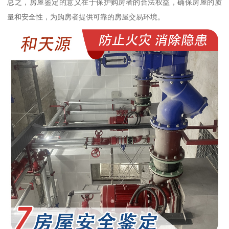
总之，房屋鉴定的意义在于保护购房者的合法权益，确保房屋的质
量和安全性，为购房者提供可靠的房屋交易环境。