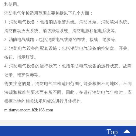
和使用。
消防电气年检适用范围主要包括以下几个方面：
1. 消防电气设备：包括消防报警系统、消防水泵、消防喷淋系统、
消防自动灭火系统、消防排烟系统、消防电源和配电系统等。
2. 消防电气线路：包括消防电气线路的布线、接线、绝缘等。
3. 消防电气设备的配套设施：包括消防电气设备的控制盘、开关、
按钮、指示灯等。
4. 消防电气设备的运行状态：包括消防电气设备的运行状态、故障
记录、维护保养等。
需要注意的是，消防电气年检适用范围可能会根据不同地区、不同
法规和标准的要求而有所不同。因此，在进行消防电气年检时，应
根据当地的相关法规和标准进行具体操作。
m.tianyuancom.b2b168.com
Top