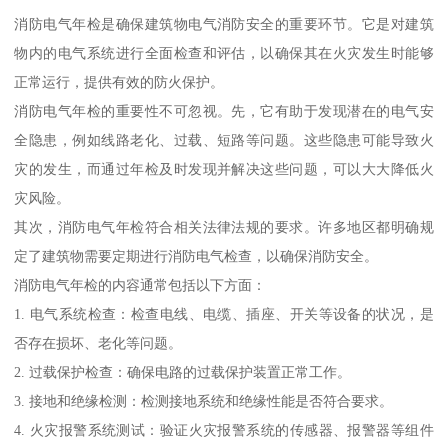
消防电气年检是确保建筑物电气消防安全的重要环节。它是对建筑
物内的电气系统进行全面检查和评估，以确保其在火灾发生时能够
正常运行，提供有效的防火保护。
消防电气年检的重要性不可忽视。先，它有助于发现潜在的电气安
全隐患，例如线路老化、过载、短路等问题。这些隐患可能导致火
灾的发生，而通过年检及时发现并解决这些问题，可以大大降低火
灾风险。
其次，消防电气年检符合相关法律法规的要求。许多地区都明确规
定了建筑物需要定期进行消防电气检查，以确保消防安全。
消防电气年检的内容通常包括以下方面：
1. 电气系统检查：检查电线、电缆、插座、开关等设备的状况，是
否存在损坏、老化等问题。
2. 过载保护检查：确保电路的过载保护装置正常工作。
3. 接地和绝缘检测：检测接地系统和绝缘性能是否符合要求。
4. 火灾报警系统测试：验证火灾报警系统的传感器、报警器等组件