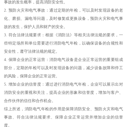
事故的发生概率，提高消防安全性。
2. 预防火灾和电气事故：通过定期的年检，可以及时发现设备的老
化、磨损、漏电等问题，及时修复或更换设备，预防火灾和电气事
故的发生，保护人员和财产的安全。
3. 符合法律法规要求：根据《消防法》等相关法律法规的要求，一
些特定场所和单位需要进行消防电气年检，以确保设备的合规性和
安全性，遵守法律法规的规定。
4. 保障企业的正常运营：消防电气设备是企业正常运营的重要组成
部分，定期的年检可以及时发现设备的问题，减少设备故障和停工
的风险，保障企业的正常运营。
5. 增加企业的信誉度：通过进行消防电气年检，企业可以展示出对
消防安全的重视和关注，提高企业的形象和信誉度，增加与客户、
合作伙伴的信任和合作机会。
综上所述，消防电气年检的作用是保障消防安全、预防火灾和电气
事故、符合法律法规要求、保障企业正常运营并增加企业的信誉
度。