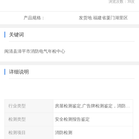
浏览次数：
39
次
产品规格：
发货地:
福建省厦门湖里区
关键词
闽清县漳平市消防电气年检中心
详细说明
行业类型
房屋检测鉴定,广告牌检测鉴定，消防检测
检测类型
安全检测报告鉴定
检测项目
消防检测