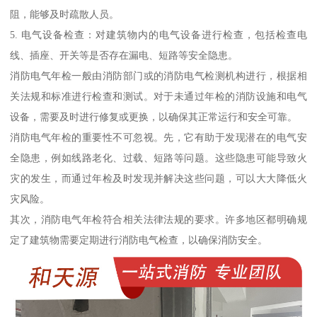
阻，能够及时疏散人员。
5. 电气设备检查：对建筑物内的电气设备进行检查，包括检查电
线、插座、开关等是否存在漏电、短路等安全隐患。
消防电气年检一般由消防部门或的消防电气检测机构进行，根据相
关法规和标准进行检查和测试。对于未通过年检的消防设施和电气
设备，需要及时进行修复或更换，以确保其正常运行和安全可靠。
消防电气年检的重要性不可忽视。先，它有助于发现潜在的电气安
全隐患，例如线路老化、过载、短路等问题。这些隐患可能导致火
灾的发生，而通过年检及时发现并解决这些问题，可以大大降低火
灾风险。
其次，消防电气年检符合相关法律法规的要求。许多地区都明确规
定了建筑物需要定期进行消防电气检查，以确保消防安全。