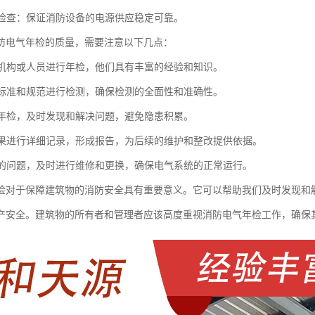
供应检查：保证消防设备的电源供应稳定可靠。
防电气年检的质量，需要注意以下几点：
检测机构或人员进行年检，他们具有丰富的经验和知识。
相关标准和规范进行检测，确保检测的全面性和准确性。
进行年检，及时发现和解决问题，避免隐患积累。
测结果进行详细记录，形成报告，为后续的维护和整改提供依据。
发现的问题，及时进行维修和更换，确保电气系统的正常运行。
检对于保障建筑物的消防安全具有重要意义。它可以帮助我们及时发现和
产安全。建筑物的所有者和管理者应该高度重视消防电气年检工作，确保