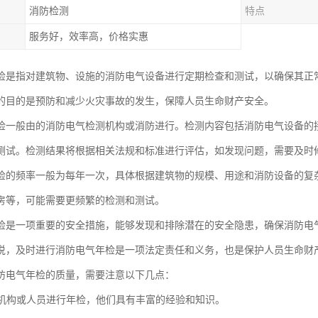
消防检测
特点
服务好，效率高，价格实惠
检是指对建筑物、设施的消防电气设备进行定期检查和测试，以确保其正
的目的是预防和减少火灾事故的发生，保障人员生命财产安全。
检一般由的消防电气检测机构或消防进行。检测内容包括消防电气设备的
测试。检测结果将根据相关法规和标准进行评估，如发现问题，需要及时
检的频率一般为每年一次，具体根据建筑物的规模、用途和消防设备的复
房等，可能需要更频繁的检测和测试。
检是一项重要的安全措施，能够发现和排除潜在的安全隐患，确保消防电
说，及时进行消防电气年检是一项法定责任和义务，也是保护人员生命财
防电气年检的质量，需要注意以下几点：
检测机构或人员进行年检，他们具有丰富的经验和知识。