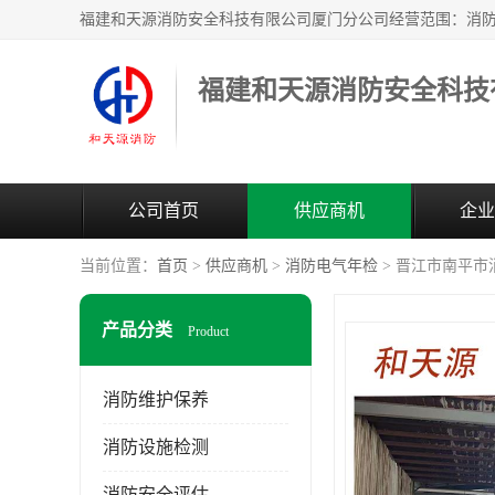
公司首页
供应商机
企业
当前位置：
首页
>
供应商机
>
消防电气年检
> 晋江市南平市
产品分类
Product
消防维护保养
消防设施检测
消防安全评估