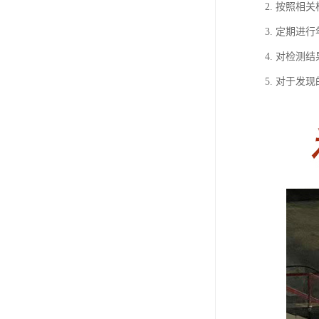
2. 按照
3. 定期
4. 对检
5. 对于