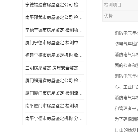
宁德福建省房屋鉴定公司 检测项目广 可及时反馈数据结果
检测项目
优势
南平邵武市房屋鉴定公司 检测准确率高 加强房屋的日常与管理
宁德宁德市房屋鉴定 检测项目广 可及时反馈数据结果
消防电气年
厦门宁德市房屋鉴定 检测中心 收费合理规范 项目全 周期短
防电气年检
消防电气年
福建宁德市房屋鉴定机构 收费合理规范 加强房屋的日常与管理
面的检查和
三明房屋鉴定 房屋安全鉴定 检测方便 快捷 经验较为丰富
消防电气年
厦门福建省房屋鉴定公司 检测流程规范 加强房屋的日常与管理
心、工业厂
厦门厦门市房屋鉴定 检测流程规范 检测方式多样化
消防电气年
南平厦门市房屋鉴定 检测项目广 经验较为丰富
和管理者来
南平宁德市房屋鉴定机构 分析准确度高 可及时反馈数据结果
为了确保消
1. 由的