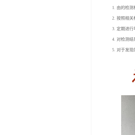
1. 由的
2. 按照
3. 定期
4. 对检
5. 对于