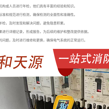
检测机构或人员进行年检，他们具有丰富的经验和知识。
相关标准和规范进行检测，确保检测的全面性和准确性。
进行年检，及时发现和解决问题，避免隐患积累。
测结果进行详细记录，形成报告，为后续的维护和整改提供依据。
发现的问题，及时进行维修和更换，确保电气系统的正常运行。