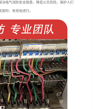
解决电气消防安全隐患，降低火灾风险，保护人们
其按时、有效地进行。