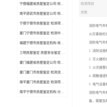
宁德福建省房屋鉴定公司 检测项目广 可及时反馈数据结果
检测项目
优势
南平邵武市房屋鉴定公司 检测准确率高 加强房屋的日常与管理
宁德宁德市房屋鉴定 检测项目广 可及时反馈数据结果
消防电气年
厦门宁德市房屋鉴定 检测中心 收费合理规范 项目全 周期短
火灾事故的
消防电气年
福建宁德市房屋鉴定机构 收费合理规范 加强房屋的日常与管理
1. 消防
三明房屋鉴定 房屋安全鉴定 检测方便 快捷 经验较为丰富
2. 灭火
厦门福建省房屋鉴定公司 检测流程规范 加强房屋的日常与管理
3. 火灾
厦门厦门市房屋鉴定 检测流程规范 检测方式多样化
4. 疏散
南平厦门市房屋鉴定 检测项目广 经验较为丰富
5. 电气
南平宁德市房屋鉴定机构 分析准确度高 可及时反馈数据结果
消防电气年
备，需要及