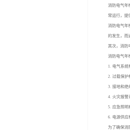
消防电气年
常运行，提
消防电气年
的发生，而
其次，消防
消防电气年
1. 电气
2. 过载
3. 接地
4. 火灾
5. 应急
6. 电源
为了确保消