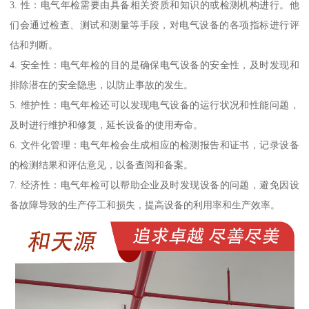
3. 性：电气年检需要由具备相关资质和知识的或检测机构进行。他
们会通过检查、测试和测量等手段，对电气设备的各项指标进行评
估和判断。
4. 安全性：电气年检的目的是确保电气设备的安全性，及时发现和
排除潜在的安全隐患，以防止事故的发生。
5. 维护性：电气年检还可以发现电气设备的运行状况和性能问题，
及时进行维护和修复，延长设备的使用寿命。
6. 文件化管理：电气年检会生成相应的检测报告和证书，记录设备
的检测结果和评估意见，以备查阅和备案。
7. 经济性：电气年检可以帮助企业及时发现设备的问题，避免因设
备故障导致的生产停工和损失，提高设备的利用率和生产效率。