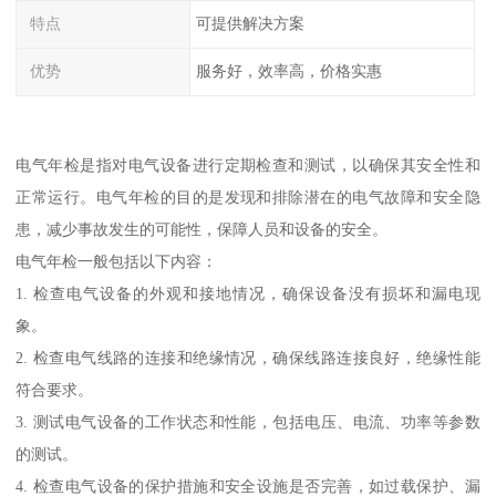
特点
可提供解决方案
优势
服务好，效率高，价格实惠
电气年检是指对电气设备进行定期检查和测试，以确保其安全性和
正常运行。电气年检的目的是发现和排除潜在的电气故障和安全隐
患，减少事故发生的可能性，保障人员和设备的安全。
电气年检一般包括以下内容：
1. 检查电气设备的外观和接地情况，确保设备没有损坏和漏电现
象。
2. 检查电气线路的连接和绝缘情况，确保线路连接良好，绝缘性能
符合要求。
3. 测试电气设备的工作状态和性能，包括电压、电流、功率等参数
的测试。
4. 检查电气设备的保护措施和安全设施是否完善，如过载保护、漏