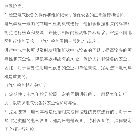
电保护等。
5. 检查电气设备的操作和维护记录，确保设备的正常运行和维护。
电气年检一般由的或电气检测机构进行，他们会根据相关的标准和
规范进行检查和测试，并提供相应的检测报告和建议。根据不同地
区和行业的要求，电气年检的周期一般为1年或3年。
进行电气年检可以及时发现和解决电气设备的问题，提高设备的可
靠性和安全性，降低事故和故障的风险，保护人员和设备的安全。
因此，对于需要使用电气设备的企业和单位来说，定期进行电气年
检是重要的。
电气年检的特点包括：
1. 定期性：电气年检是按照一定的周期进行的，一般是每年进行一
次，以确保电气设备的安全性和可靠性。
2. 法定要求：电气年检是根据相关法律法规的要求进行的，对于一
些特定类型的电气设备，如高压电器设备、特种设备等，法律规定
了必须进行年检。