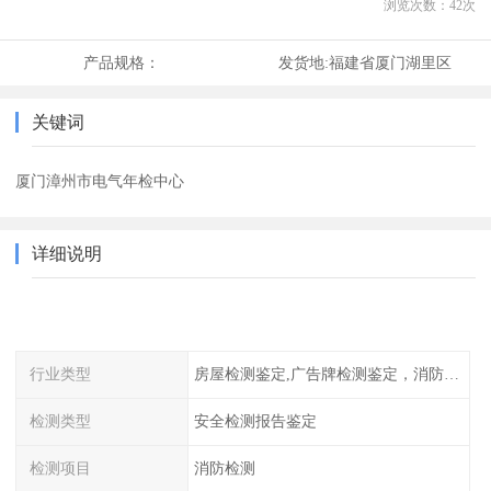
浏览次数：
42
次
产品规格：
发货地:
福建省厦门湖里区
关键词
厦门漳州市电气年检中心
详细说明
行业类型
房屋检测鉴定,广告牌检测鉴定，消防检测
检测类型
安全检测报告鉴定
检测项目
消防检测