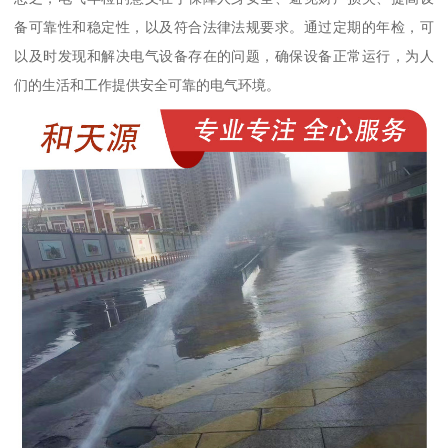
备可靠性和稳定性，以及符合法律法规要求。通过定期的年检，可
以及时发现和解决电气设备存在的问题，确保设备正常运行，为人
们的生活和工作提供安全可靠的电气环境。