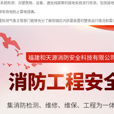
地系统检测：对建筑物、设备、通信线路等的接地系统进行检测，包括接
够有效地防止雷电侵袭。
置检测气象主管部门能够充分了解到辖区内防雷装置的整体运行情况和雷