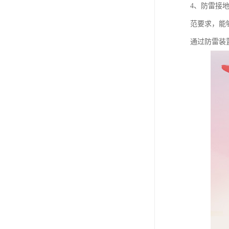
4、防雷接
范要求，能
通过防雷装