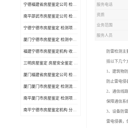
宁德福建省房屋鉴定公司 检测项目广 可及时反馈数据结果
服务电话
资质
南平邵武市房屋鉴定公司 检测准确率高 加强房屋的日常与管理
业务范围
宁德宁德市房屋鉴定 检测项目广 可及时反馈数据结果
服务人员
厦门宁德市房屋鉴定 检测中心 收费合理规范 项目全 周期短
福建宁德市房屋鉴定机构 收费合理规范 加强房屋的日常与管理
防雷检测主
括以下几个
三明房屋鉴定 房屋安全鉴定 检测方便 快捷 经验较为丰富
1、建筑物
厦门福建省房屋鉴定公司 检测流程规范 加强房屋的日常与管理
防止雷电侵
厦门厦门市房屋鉴定 检测流程规范 检测方式多样化
2、通信线
南平厦门市房屋鉴定 检测项目广 经验较为丰富
保障通信系
南平宁德市房屋鉴定机构 分析准确度高 可及时反馈数据结果
3、设备防
雷电侵袭，