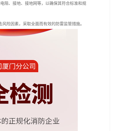
地电阻、接地、接地网等，以确保其符合标准和规
击风险因素，采取全面而有效的防雷监管措施。