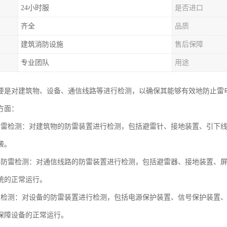
24小时服
是否进口
齐全
品质
建筑消防设施
售后保障
专业团队
用途
要是对建筑物、设备、通信线路等进行检测，以确保其能够有效地防止雷
方面：
防雷检测：对建筑物的防雷装置进行检测，包括避雷针、接地装置、引下
袭。
路防雷检测：对通信线路的防雷装置进行检测，包括避雷器、接地装置、
统的正常运行。
雷检测：对设备的防雷装置进行检测，包括电源保护装置、信号保护装置
保障设备的正常运行。