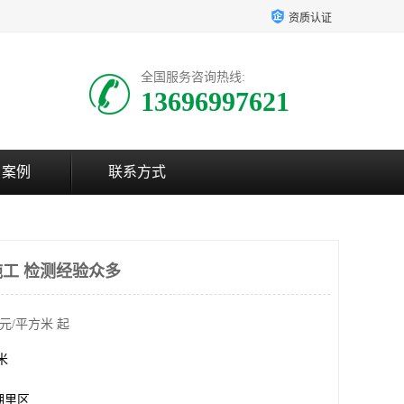
资质认证
全国服务咨询热线:
13696997621
户案例
联系方式
工 检测经验众多
元/平方米 起
方米
湖里区