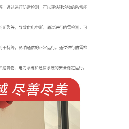
构等。通过进行防雷检测，可以评估建筑物的防雷能
路的断裂等，导致供电中断。通过进行防雷检测，可
号的干扰等，影响通信的正常运行。通过进行防雷检
护建筑物、电力系统和通信系统的安全稳定运行。