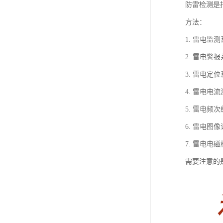
防雷检测是
方法：
1. 雷电
2. 雷电
3. 雷电
4. 雷电
5. 雷电
6. 雷电
7. 雷电
需要注意的