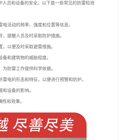
护人员和设备的安全。以下是一些常见的防雷检测
测雷电活动的频率、强度和位置等信息。
信号，提醒人员及时采取防护措施。
具置，以便及时采取避雷措施。
对设备和建筑物的威胁程度。
势，为防雷工作提供科学依据。
分析雷电的形态和特征，以便进行预警和防护。
境和设备的影响。
确性和效果。