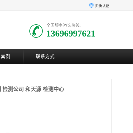
资质认证
全国服务咨询热线:
13696997621
户案例
联系方式
 检测公司 和天源 检测中心