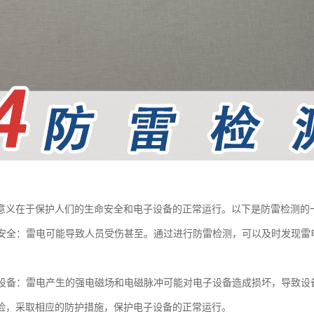
意义在于保护人们的生命安全和电子设备的正常运行。以下是防雷检测的
人身安全：雷电可能导致人员受伤甚至。通过进行防雷检测，可以及时发现
电子设备：雷电产生的强电磁场和电磁脉冲可能对电子设备造成损坏，导致
险，采取相应的防护措施，保护电子设备的正常运行。