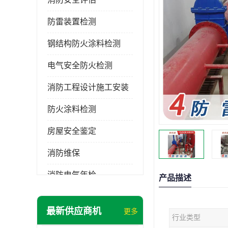
防雷装置检测
钢结构防火涂料检测
电气安全防火检测
消防工程设计施工安装
防火涂料检测
房屋安全鉴定
消防维保
消防电气年检
产品描述
消防工程施工
最新供应商机
更多
行业类型
消防工程安全检测