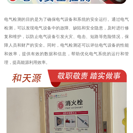
电气检测的目的是为了确保电气设备和系统的安全运行。通过电气
检测，可以发现电气设备中的故障、缺陷和安全隐患，及时进行修
复和维护，以防止电气设备引发火灾、电击、短路等危险情况，保
障人员和财产的安全。同时，电气检测还可以评估电气设备的性能
和效率，提供有效的数据和信息，帮助优化电气系统的运行和管
理，提高能源利用效率。