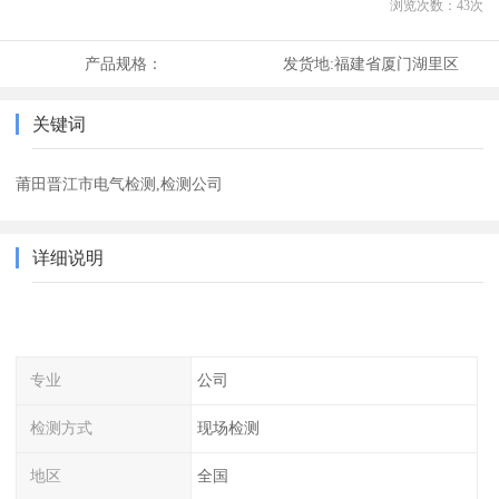
浏览次数：
43
次
产品规格：
发货地:
福建省厦门湖里区
关键词
莆田晋江市电气检测,检测公司
详细说明
专业
公司
检测方式
现场检测
地区
全国