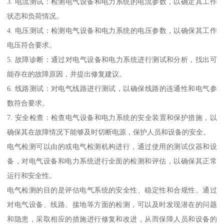
3. 电流测试：检测电气设备和电力系统的电流参数，以确定其工作
状态和负荷情况。
4. 电压测试：检测电气设备和电力系统的电压参数，以确保其工作
电压符合要求。
5. 故障诊断：通过对电气设备和电力系统进行测试和分析，找出可
能存在的故障原因，并提出修复建议。
6. 线路测试：对电气线路进行测试，以确保线路的连通性和电气参
数符合要求。
7. 安全检查：检查电气设备和电力系统的安全装置和保护措施，以
确保其在故障情况下能够及时切断电源，保护人员和设备的安全。
电气检测可以由的或电气检测机构进行，通过使用的测试仪器和设
备，对电气设备和电力系统进行全面的检测和评估，以确保其正常
运行和安全性。
电气检测的目的是评估电气系统的安全性、稳定性和合规性。通过
对电气设备、线路、接地等方面的检测，可以及时发现潜在的问题
和隐患，采取相应的措施进行修复和改进，从而保障人员和设备的