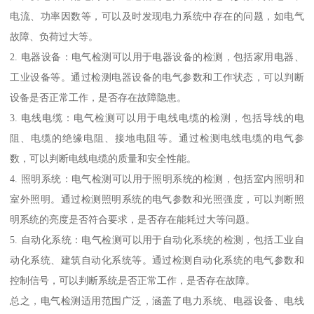
电流、功率因数等，可以及时发现电力系统中存在的问题，如电气
故障、负荷过大等。
2. 电器设备：电气检测可以用于电器设备的检测，包括家用电器、
工业设备等。通过检测电器设备的电气参数和工作状态，可以判断
设备是否正常工作，是否存在故障隐患。
3. 电线电缆：电气检测可以用于电线电缆的检测，包括导线的电
阻、电缆的绝缘电阻、接地电阻等。通过检测电线电缆的电气参
数，可以判断电线电缆的质量和安全性能。
4. 照明系统：电气检测可以用于照明系统的检测，包括室内照明和
室外照明。通过检测照明系统的电气参数和光照强度，可以判断照
明系统的亮度是否符合要求，是否存在能耗过大等问题。
5. 自动化系统：电气检测可以用于自动化系统的检测，包括工业自
动化系统、建筑自动化系统等。通过检测自动化系统的电气参数和
控制信号，可以判断系统是否正常工作，是否存在故障。
总之，电气检测适用范围广泛，涵盖了电力系统、电器设备、电线