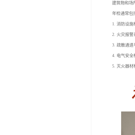
建筑物和场
年检通常包
1. 消防
2. 火灾
3. 疏散
4. 电气
5. 灭火