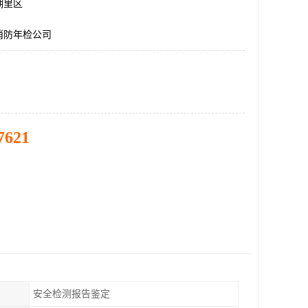
湖里区
消防年检公司
7621
安全检测报告鉴定