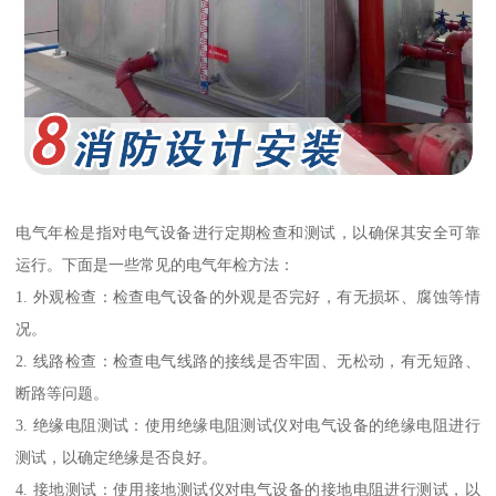
电气年检是指对电气设备进行定期检查和测试，以确保其安全可靠
运行。下面是一些常见的电气年检方法：
1. 外观检查：检查电气设备的外观是否完好，有无损坏、腐蚀等情
况。
2. 线路检查：检查电气线路的接线是否牢固、无松动，有无短路、
断路等问题。
3. 绝缘电阻测试：使用绝缘电阻测试仪对电气设备的绝缘电阻进行
测试，以确定绝缘是否良好。
4. 接地测试：使用接地测试仪对电气设备的接地电阻进行测试，以