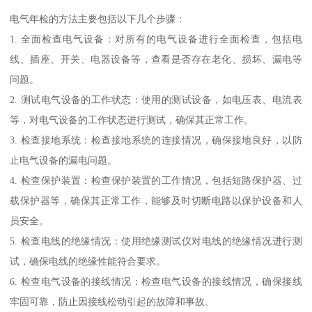
电气年检的方法主要包括以下几个步骤：
1. 全面检查电气设备：对所有的电气设备进行全面检查，包括电
线、插座、开关、电器设备等，查看是否存在老化、损坏、漏电等
问题。
2. 测试电气设备的工作状态：使用的测试设备，如电压表、电流表
等，对电气设备的工作状态进行测试，确保其正常工作。
3. 检查接地系统：检查接地系统的连接情况，确保接地良好，以防
止电气设备的漏电问题。
4. 检查保护装置：检查保护装置的工作情况，包括短路保护器、过
载保护器等，确保其正常工作，能够及时切断电路以保护设备和人
员安全。
5. 检查电线的绝缘情况：使用绝缘测试仪对电线的绝缘情况进行测
试，确保电线的绝缘性能符合要求。
6. 检查电气设备的接线情况：检查电气设备的接线情况，确保接线
牢固可靠，防止因接线松动引起的故障和事故。