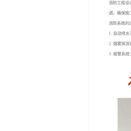
消防工程设
调，确保施
消防系统的
1. 自动
2. 烟雾
3. 报警