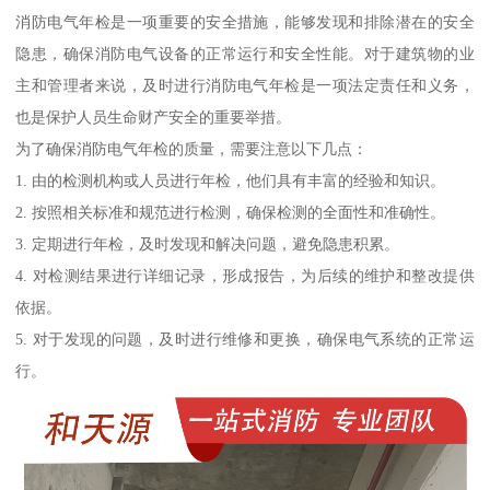
消防电气年检是一项重要的安全措施，能够发现和排除潜在的安全
隐患，确保消防电气设备的正常运行和安全性能。对于建筑物的业
主和管理者来说，及时进行消防电气年检是一项法定责任和义务，
也是保护人员生命财产安全的重要举措。
为了确保消防电气年检的质量，需要注意以下几点：
1. 由的检测机构或人员进行年检，他们具有丰富的经验和知识。
2. 按照相关标准和规范进行检测，确保检测的全面性和准确性。
3. 定期进行年检，及时发现和解决问题，避免隐患积累。
4. 对检测结果进行详细记录，形成报告，为后续的维护和整改提供
依据。
5. 对于发现的问题，及时进行维修和更换，确保电气系统的正常运
行。