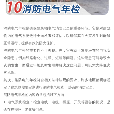
消防电气年检是确保建筑物电气消防安全的重要环节。它是对建筑
物内的电气系统进行全面检查和评估，以确保其在火灾发生时能够
正常运行，提供有效的防火保护。
消防电气年检的重要性不可忽视。先，它有助于发现潜在的电气安
全隐患，例如线路老化、过载、短路等问题。这些隐患可能导致火
灾的发生，而通过年检及时发现并解决这些问题，可以大大降低火
灾风险。
其次，消防电气年检符合相关法律法规的要求。许多地区都明确规
定了建筑物需要定期进行消防电气检查，以确保消防安全。
消防电气年检的内容通常包括以下方面：
1. 电气系统检查：检查电线、电缆、插座、开关等设备的状况，是
否存在损坏、老化等问题。