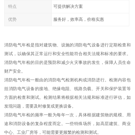
特点
可提供解决方案
优势
服务好，效率高，价格实惠
消防电气年检是指对建筑物、设施的消防电气设备进行定期检查和
测试，以确保其正常运行和安全性能符合相关法规和标准的要求。
消防电气年检的目的是预防和减少火灾事故的发生，保障人员生命
财产安全。
消防电气年检一般由的消防电气检测机构或消防进行。检测内容包
括消防电气设备的接地、绝缘电阻、线路负载、开关和保护装置等
方面的检查和测试。检测结果将根据相关法规和标准进行评估，如
发现问题，需要及时修复或更换设备。
消防电气年检的频率一般为每年一次，具体根据建筑物的规模、用
途和消防设备的复杂程度而定。一些特殊场所，如高层建筑、商业
中心、工业厂房等，可能需要更频繁的检测和测试。