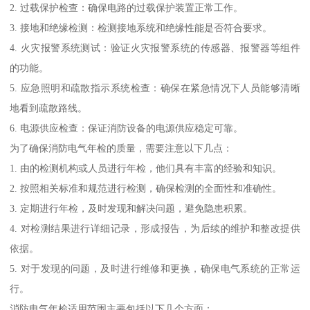
2. 过载保护检查：确保电路的过载保护装置正常工作。
3. 接地和绝缘检测：检测接地系统和绝缘性能是否符合要求。
4. 火灾报警系统测试：验证火灾报警系统的传感器、报警器等组件
的功能。
5. 应急照明和疏散指示系统检查：确保在紧急情况下人员能够清晰
地看到疏散路线。
6. 电源供应检查：保证消防设备的电源供应稳定可靠。
为了确保消防电气年检的质量，需要注意以下几点：
1. 由的检测机构或人员进行年检，他们具有丰富的经验和知识。
2. 按照相关标准和规范进行检测，确保检测的全面性和准确性。
3. 定期进行年检，及时发现和解决问题，避免隐患积累。
4. 对检测结果进行详细记录，形成报告，为后续的维护和整改提供
依据。
5. 对于发现的问题，及时进行维修和更换，确保电气系统的正常运
行。
消防电气年检适用范围主要包括以下几个方面：