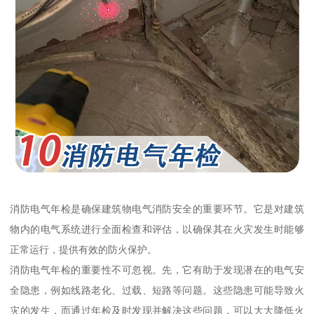
消防电气年检是确保建筑物电气消防安全的重要环节。它是对建筑
物内的电气系统进行全面检查和评估，以确保其在火灾发生时能够
正常运行，提供有效的防火保护。
消防电气年检的重要性不可忽视。先，它有助于发现潜在的电气安
全隐患，例如线路老化、过载、短路等问题。这些隐患可能导致火
灾的发生，而通过年检及时发现并解决这些问题，可以大大降低火