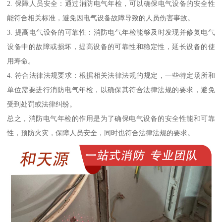
2. 保障人员安全：通过消防电气年检，可以确保电气设备的安全性
能符合相关标准，避免因电气设备故障导致的人员伤害事故。
3. 提高电气设备的可靠性：消防电气年检能够及时发现并修复电气
设备中的故障或损坏，提高设备的可靠性和稳定性，延长设备的使
用寿命。
4. 符合法律法规要求：根据相关法律法规的规定，一些特定场所和
单位需要进行消防电气年检，以确保其符合法律法规的要求，避免
受到处罚或法律纠纷。
总之，消防电气年检的作用是为了确保电气设备的安全性能和可靠
性，预防火灾，保障人员安全，同时也符合法律法规的要求。