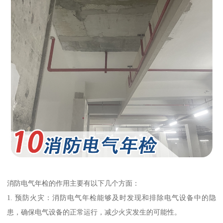
消防电气年检的作用主要有以下几个方面：
1. 预防火灾：消防电气年检能够及时发现和排除电气设备中的隐
患，确保电气设备的正常运行，减少火灾发生的可能性。