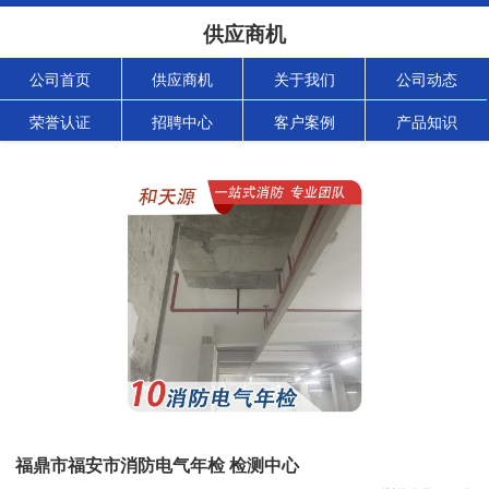
供应商机
公司首页
供应商机
关于我们
公司动态
荣誉认证
招聘中心
客户案例
产品知识
福鼎市福安市消防电气年检 检测中心