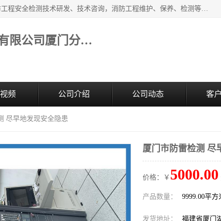
福建和天源消防安全科技有限公司厦门分公司经营范围：消防工程安全检测技术研发、技术咨询，消防工程维护、保养、检测等；主要的服务有：消防工程安全检测,消防工程施工,消防安全评估,消防维保,消防设施检测,消防维护保养,房屋安全鉴定,防雷装置检测,防火涂料检测,消防电气年检,泉州消防施工安装公司；消防器材、建材、五金制品零售。
福建和天源消防安全科技有限公司厦门分公司
视频
公司介绍
公司动态
客
测 尽早地发现安全隐患
厦门市防雷检测 尽
5000.00
价格：￥
产品数量：
9999.00平
发货地址：
福建省厦门