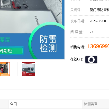
关键词：
厦门市防雷
发布日期：
2026-08-08
阅 读 量：
27
1369699
销售电话：
在线QQ：
全国
检测类型