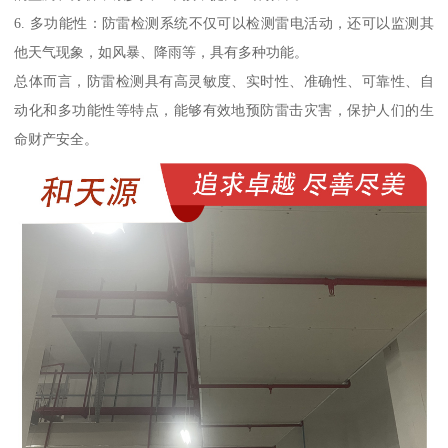
6. 多功能性：防雷检测系统不仅可以检测雷电活动，还可以监测其
他天气现象，如风暴、降雨等，具有多种功能。
总体而言，防雷检测具有高灵敏度、实时性、准确性、可靠性、自
动化和多功能性等特点，能够有效地预防雷击灾害，保护人们的生
命财产安全。