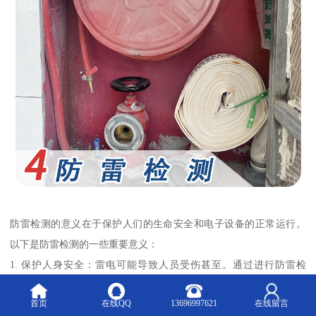
防雷检测的意义在于保护人们的生命安全和电子设备的正常运行。
以下是防雷检测的一些重要意义：
1. 保护人身安全：雷电可能导致人员受伤甚至。通过进行防雷检
测，可以及时发现雷电风险，采取相应的防护措施，减少人员伤亡
首页
在线QQ
13696997621
在线留言
的风险。