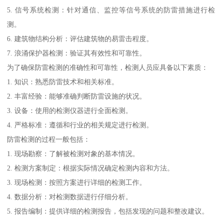
5. 信号系统检测：针对通信、监控等信号系统的防雷措施进行检
测。
6. 建筑物结构分析：评估建筑物的易雷击程度。
7. 浪涌保护器检测：验证其有效性和可靠性。
为了确保防雷检测的准确性和可靠性，检测人员应具备以下素质：
1. 知识：熟悉防雷技术和相关标准。
2. 丰富经验：能够准确判断防雷设施的状况。
3. 设备：使用的检测仪器进行全面检测。
4. 严格标准：遵循和行业的相关规定进行检测。
防雷检测的过程一般包括：
1. 现场勘察：了解被检测对象的基本情况。
2. 检测方案制定：根据实际情况确定检测内容和方法。
3. 现场检测：按照方案进行详细的检测工作。
4. 数据分析：对检测数据进行仔细分析。
5. 报告编制：提供详细的检测报告，包括发现的问题和整改建议。