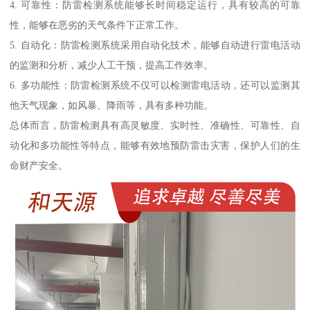
4. 可靠性：防雷检测系统能够长时间稳定运行，具有较高的可靠
性，能够在恶劣的天气条件下正常工作。
5. 自动化：防雷检测系统采用自动化技术，能够自动进行雷电活动
的监测和分析，减少人工干预，提高工作效率。
6. 多功能性：防雷检测系统不仅可以检测雷电活动，还可以监测其
他天气现象，如风暴、降雨等，具有多种功能。
总体而言，防雷检测具有高灵敏度、实时性、准确性、可靠性、自
动化和多功能性等特点，能够有效地预防雷击灾害，保护人们的生
命财产安全。