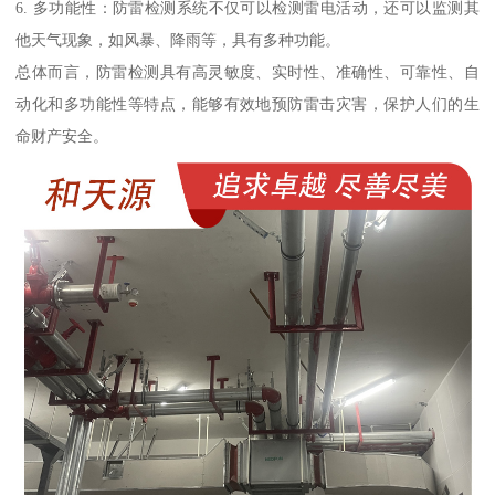
6. 多功能性：防雷检测系统不仅可以检测雷电活动，还可以监测其
他天气现象，如风暴、降雨等，具有多种功能。
总体而言，防雷检测具有高灵敏度、实时性、准确性、可靠性、自
动化和多功能性等特点，能够有效地预防雷击灾害，保护人们的生
命财产安全。