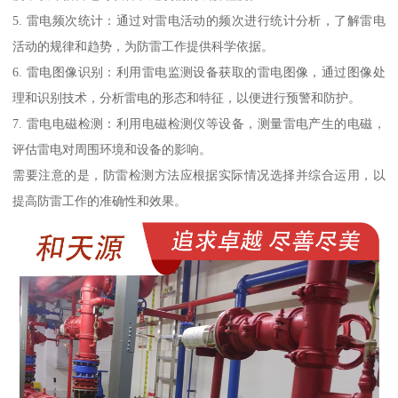
5. 雷电频次统计：通过对雷电活动的频次进行统计分析，了解雷电
活动的规律和趋势，为防雷工作提供科学依据。
6. 雷电图像识别：利用雷电监测设备获取的雷电图像，通过图像处
理和识别技术，分析雷电的形态和特征，以便进行预警和防护。
7. 雷电电磁检测：利用电磁检测仪等设备，测量雷电产生的电磁，
评估雷电对周围环境和设备的影响。
需要注意的是，防雷检测方法应根据实际情况选择并综合运用，以
提高防雷工作的准确性和效果。