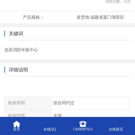
浏览次数：
31
次
产品规格：
发货地:
福建省厦门湖里区
关键词
龙岩消防年检中心
详细说明
检测周期
按合同约定
检测范围
全国
检测方式
邮寄样品、上门取样
首页
在线QQ
13696997621
在线留言