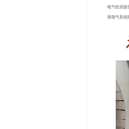
电气检测是
保电气系统