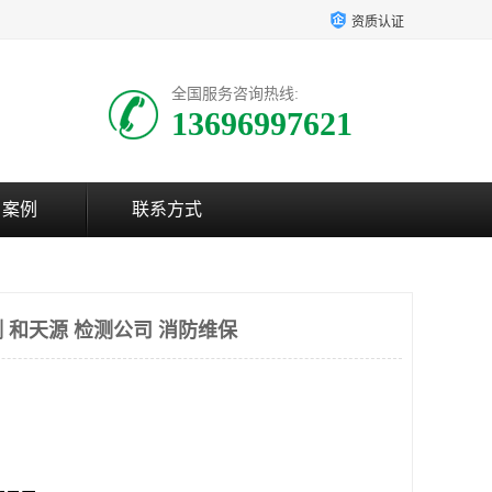
资质认证
全国服务咨询热线:
13696997621
户案例
联系方式
 和天源 检测公司 消防维保