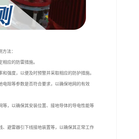
测方法：
确定相应的防雷措施。
频率和强度，以便及时预警并采取相应的防护措施。
接地电阻等参数是否符合要求，以确保地网的有效
雷网等，以确保其安装位置、接地导体的导电性能等
下线、避雷器引下线接地装置等，以确保其正常工作