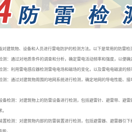
指对建筑物、设备和人员进行雷电防护的检测方法。以下是常用的防雷检
雷电检测：通过对地质条件的调查和分析，确定雷电活动频率和强度，以便
感应检测：利用雷电感应器检测雷电电场和磁场的变化，以及雷电电磁波的
地网检测：通过对建筑物周围的地网系统进行检测，确定地网的导电性能、
防护设备检测：对建筑物上的防雷设备进行检测，包括避雷针、避雷带、避
求。
防护装置检测：对建筑物内部的防雷装置进行检测，包括避雷器、避雷器引
性能。