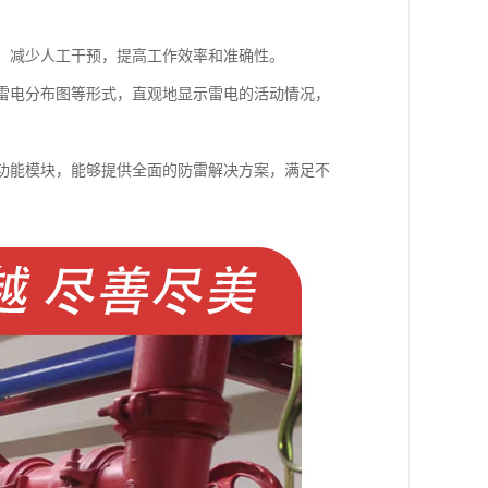
制，减少人工干预，提高工作效率和准确性。
、雷电分布图等形式，直观地显示雷电的活动情况，
个功能模块，能够提供全面的防雷解决方案，满足不