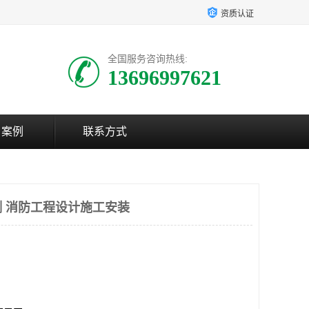
资质认证
全国服务咨询热线:
13696997621
户案例
联系方式
 消防工程设计施工安装