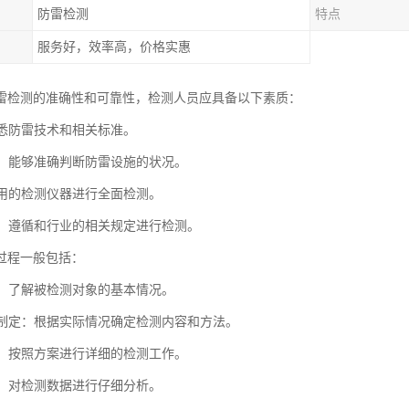
防雷检测
特点
服务好，效率高，价格实惠
雷检测的准确性和可靠性，检测人员应具备以下素质：
熟悉防雷技术和相关标准。
经验：能够准确判断防雷设施的状况。
使用的检测仪器进行全面检测。
标准：遵循和行业的相关规定进行检测。
过程一般包括：
勘察：了解被检测对象的基本情况。
方案制定：根据实际情况确定检测内容和方法。
检测：按照方案进行详细的检测工作。
析：对检测数据进行仔细分析。