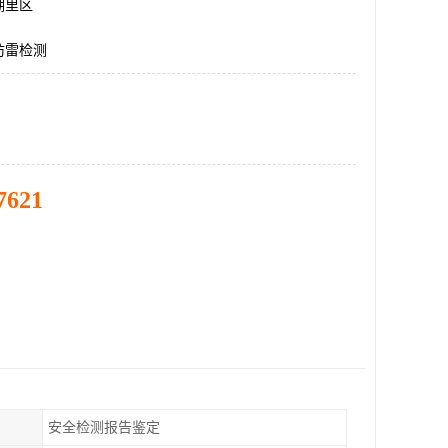
湖里区
防雷检测
7621
安全检测报告鉴定