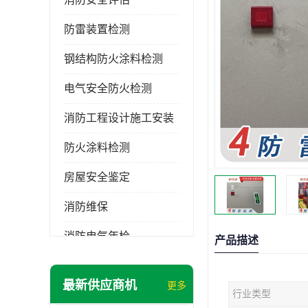
防雷装置检测
钢结构防火涂料检测
电气安全防火检测
消防工程设计施工安装
防火涂料检测
房屋安全鉴定
消防维保
消防电气年检
产品描述
消防工程施工
最新供应商机
更多
行业类型
消防工程安全检测