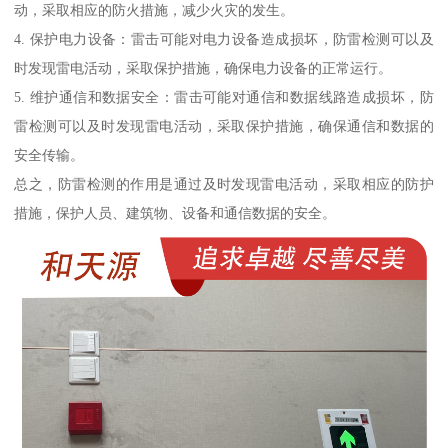
动，采取相应的防火措施，减少火灾的发生。
4. 保护电力设备：雷击可能对电力设备造成损坏，防雷检测可以及
时发现雷电活动，采取保护措施，确保电力设备的正常运行。
5. 维护通信和数据安全：雷击可能对通信和数据线路造成损坏，防
雷检测可以及时发现雷电活动，采取保护措施，确保通信和数据的
安全传输。
总之，防雷检测的作用是通过及时发现雷电活动，采取相应的防护
措施，保护人员、建筑物、设备和通信数据的安全。