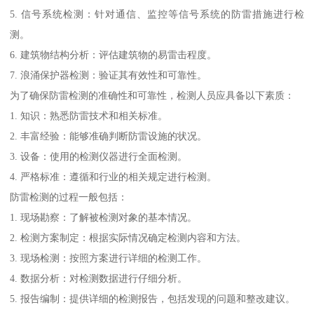
5. 信号系统检测：针对通信、监控等信号系统的防雷措施进行检
测。
6. 建筑物结构分析：评估建筑物的易雷击程度。
7. 浪涌保护器检测：验证其有效性和可靠性。
为了确保防雷检测的准确性和可靠性，检测人员应具备以下素质：
1. 知识：熟悉防雷技术和相关标准。
2. 丰富经验：能够准确判断防雷设施的状况。
3. 设备：使用的检测仪器进行全面检测。
4. 严格标准：遵循和行业的相关规定进行检测。
防雷检测的过程一般包括：
1. 现场勘察：了解被检测对象的基本情况。
2. 检测方案制定：根据实际情况确定检测内容和方法。
3. 现场检测：按照方案进行详细的检测工作。
4. 数据分析：对检测数据进行仔细分析。
5. 报告编制：提供详细的检测报告，包括发现的问题和整改建议。