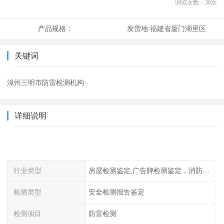
浏览次数：
30
次
产品规格：
发货地:
福建省厦门湖里区
关键词
漳州三明市防雷检测机构
详细说明
行业类型
房屋检测鉴定,广告牌检测鉴定，消防检测
检测类型
安全检测报告鉴定
检测项目
防雷检测