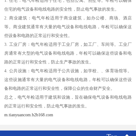
1. 住宅：电气年检适用于住宅，包括公寓、别墅等。年检可以确保
住宅的电气设备和电线电路的安全性，防止电气事故的发生。
2. 商业建筑：电气年检适用于商业建筑，如办公楼、商场、酒店
等。商业建筑通常有大量的电气设备和电线电路，年检可以确保这
些设备和电路的正常运行和安全性。
3. 工业厂房：电气年检适用于工业厂房，如工厂、车间等。工业厂
房通常有大型的电气设备和电线电路，年检可以确保这些设备和电
路的正常运行和安全性，防止生产事故的发生。
4. 公共设施：电气年检适用于公共设施，如学校、、体育场馆等。
这些设施通常有大量的电气设备和电线电路，年检可以确保这些设
备和电路的正常运行和安全性，保障公众的生命财产安全。
总之，电气年检适用于建筑和设施，旨在确保电气设备和电线电路
的正常运行和安全性，防止电气事故的发生。
m.tianyuancom.b2b168.com