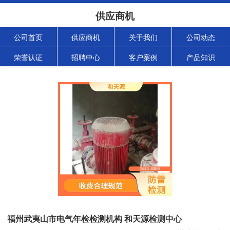
供应商机
公司首页
供应商机
关于我们
公司动态
荣誉认证
招聘中心
客户案例
产品知识
福州武夷山市电气年检检测机构 和天源检测中心