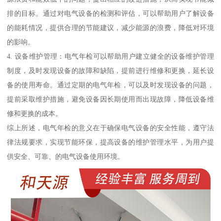
排的目标。通过对电气设备的检测和评估，可以帮助用户了解设备
的能耗情况，提供合理的节能建议，减少能源的浪费，降低对环境
的影响。
4. 设备维护管理：电气年检可以帮助用户建立健全的设备维护管理
制度，及时发现设备的故障和缺陷，提前进行维修和更换，延长设
备的使用寿命。通过定期的电气年检，可以及时发现设备的问题，
提前采取维护措施，避免设备因长期使用而出现故障，降低设备维
修和更换的成本。
综上所述，电气年检的意义在于确保电气设备的安全性能，遵守法
律法规要求，实现节能环保，提高设备的维护管理水平，为用户提
供安全、可靠、的电气设备使用环境。