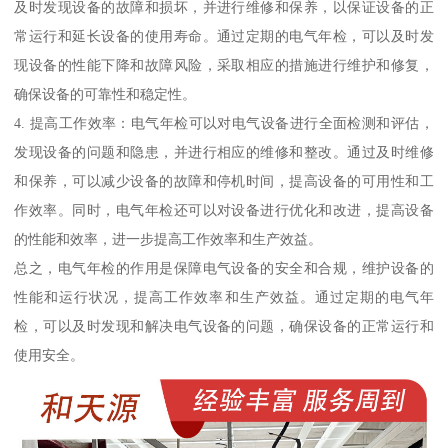
及时发现设备的故障和损坏，并进行维修和保养，以保证设备的正
常运行和延长设备的使用寿命。通过定期的电气年检，可以及时发
现设备的性能下降和故障风险，采取相应的措施进行维护和修复，
确保设备的可靠性和稳定性。
4. 提高工作效率：电气年检可以对电气设备进行全面检测和评估，
发现设备的问题和隐患，并进行相应的维修和整改。通过及时维修
和保养，可以减少设备的故障和停机时间，提高设备的可用性和工
作效率。同时，电气年检还可以对设备进行优化和改进，提高设备
的性能和效率，进一步提高工作效率和生产效益。
总之，电气年检的作用是保障电气设备的安全和合规，维护设备的
性能和运行状况，提高工作效率和生产效益。通过定期的电气年
检，可以及时发现和解决电气设备的问题，确保设备的正常运行和
使用安全。