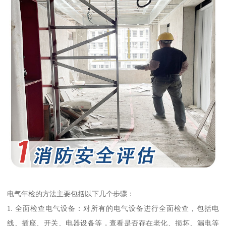
电气年检的方法主要包括以下几个步骤：
1. 全面检查电气设备：对所有的电气设备进行全面检查，包括电
线、插座、开关、电器设备等，查看是否存在老化、损坏、漏电等