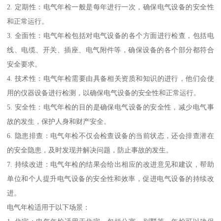
2. 定期性：电气年检一般是每年进行一次，确保电气设备的安全性
和正常运行。
3. 全面性：电气年检包括对电气设备的各个方面进行检查，包括电
线、电缆、开关、插座、电气附件等，确保设备的各个部分都符合
安全要求。
4. 技术性：电气年检需要由具备相关资质和知识的进行，他们会使
用的仪器设备进行检测，以确保电气设备的安全性和正常运行。
5. 安全性：电气年检的目的是确保电气设备的安全性，减少电气事
故的发生，保护人身和财产安全。
6. 隐患排查：电气年检不仅会检查设备的当前状态，还会排查潜在
的安全隐患，及时发现并解决问题，防止事故的发生。
7. 持续改进：电气年检的结果会给出相应的改进意见和建议，帮助
单位和个人提升电气设备的安全性和效率，促进电气设备的持续改
进。
电气年检适用于以下场景：