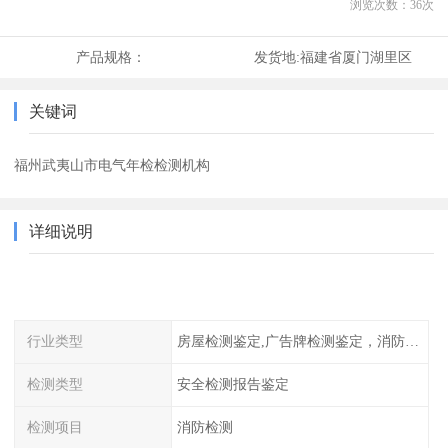
浏览次数：
36
次
产品规格：
发货地:
福建省厦门湖里区
关键词
福州武夷山市电气年检检测机构
详细说明
行业类型
房屋检测鉴定,广告牌检测鉴定，消防检测
检测类型
安全检测报告鉴定
检测项目
消防检测