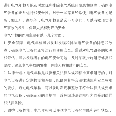
进行电气年检可以及时发现和排除电气系统的隐患和故障，确保电
气设备的正常运行和安全性。对于一些需要经常使用电气设备的场
所，如工厂、商场等，电气年检更是必不可少的，可以有效预防电
气事故的发生，保障人员和财产的安全。
电气年检的作用主要有以下几个方面：
1. 安全保障：电气年检可以及时发现和排除电气设备的隐患和故
障，确保电气设备的正常运行和使用安全。通过对电气设备的检测
和评估，可以发现潜在的电气安全问题，及时采取措施进行修复和
整改，避免电气事故的发生，保障人身和财产的安全。
2. 法律合规：电气年检是根据相关法律法规和标准要求进行的，对
电气设备进行定期检测和评估，以确保其符合法律法规和安全标准
的要求。通过电气年检，可以及时发现和整改不符合法律法规要求
的电气设备，确保企业的合规性，避免因违法违规行为而受到处罚
和法律风险。
3. 维护设备性能：电气年检可以评估电气设备的性能和运行状况，