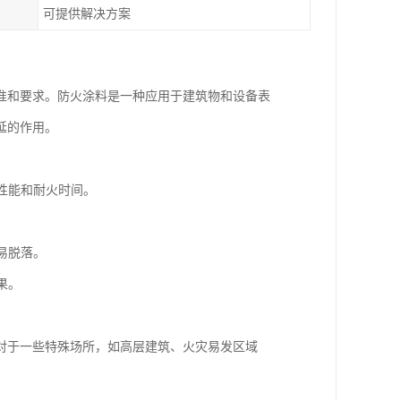
可提供解决方案
准和要求。防火涂料是一种应用于建筑物和设备表
延的作用。
性能和耐火时间。
易脱落。
果。
对于一些特殊场所，如高层建筑、火灾易发区域