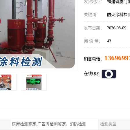
发货地址：
福建省厦门
关键词：
防火涂料检测
发布日期：
2026-08-09
阅 读 量：
43
1369699
销售电话：
在线QQ：
房屋检测鉴定,广告牌检测鉴定，消防检测
检测类型