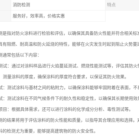
消防检测
特点
服务好，效率高，价格实惠
测是指对防火涂料进行检验和评估，以确保其具备防火性能并符合相关标
具有阻燃、耐高温和防火延烧的特性，能够在火灾发生时起到阻止火势蔓
测通常包括以下内容：
性能测试：通过对涂料样品进行火焰蔓延测试、燃烧性能测试等，评估其防火
测量：测量涂料的厚度，确保涂料的厚度符合要求，以保证其防火效果。
力测试：测试涂料与基材之间的粘附力，以确保涂料能够牢固附着在表面，不
性测试：测试涂料在不同气候条件下的耐久性和稳定性，以确保其长期使用效
检测项目：根据具体需求，还可以进行涂料的化学成分分析、毒性测试等。
测的结果将用于评估涂料的防火性能和质量，以指导其合理应用和选择。
料的检测尤为重要，能够提高建筑物的防火安全性。