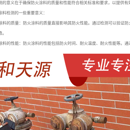
测的意义在于确保防火涂料的质量和性能符合相关标准和要求，以提供有
涂料检测的一些重要意义：
防火涂料的质量：防火涂料的质量直接影响其防火性能。通过检测可以验证
靠。
防火涂料的性能：防火涂料的性能包括防火时间、耐火温度、耐火性能等。