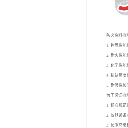
防火涂料检
1. 物理
2. 耐火
3. 化学
4. 粘结
5. 耐候
为了保证检
1. 标准
2. 仪器
3. 检测