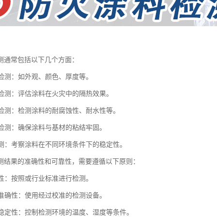
测通常包括以下几个方面：
性能检测：如外观、颜色、厚度等。
性能检测：评估涂料在火灾中的隔热效果。
性能检测：检测涂料的耐腐蚀性、耐水性等。
强度检测：确保涂料与基材的粘结牢固。
性检测：考察涂料在不同环境条件下的稳定性。
测结果的准确性和可靠性，需要遵循以下原则：
规范性：按照或行业标准进行检测。
设备准确性：使用经过校准的检测设备。
环境稳定性：控制检测环境的温度、湿度等条件。