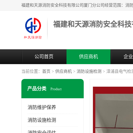
公司首页
供应商机
企业
当前位置：
首页
>
供应商机
>
消防设施检测
> 漳浦县电气检
产品分类
Product
消防维护保养
消防设施检测
消防安全评估