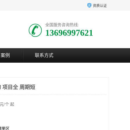
资质认证
全国服务咨询热线:
13696997621
户案例
联系方式
 项目全 周期短
元/个 起
湖里区