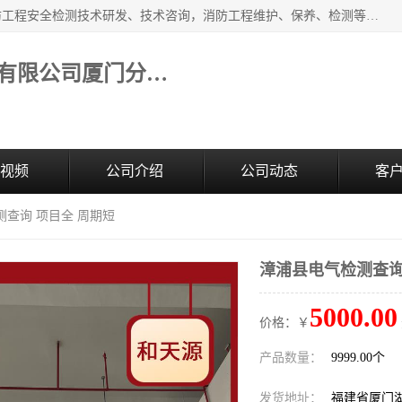
福建和天源消防安全科技有限公司厦门分公司经营范围：消防工程安全检测技术研发、技术咨询，消防工程维护、保养、检测等；主要的服务有：消防工程安全检测,消防工程施工,消防安全评估,消防维保,消防设施检测,消防维护保养,房屋安全鉴定,防雷装置检测,防火涂料检测,消防电气年检,泉州消防施工安装公司；消防器材、建材、五金制品零售。
福建和天源消防安全科技有限公司厦门分公司
视频
公司介绍
公司动态
客
测查询 项目全 周期短
漳浦县电气检测查询
5000.00
价格：￥
产品数量：
9999.00个
发货地址：
福建省厦门