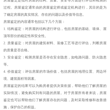
房屋鉴定是指对房屋的结构、质量、安全等方面进行评估和检测的
过程。房屋鉴定通常由的房屋鉴定师或鉴定机构进行，其目的是为
了确定房屋的真实情况、存在的问题以及价值等信息。
房屋鉴定的内容通常包括以下几个方面：
1. 结构鉴定：对房屋的结构进行评估，包括房屋的基础、墙体、屋
顶等部分的稳定性和安全性。
2. 质量鉴定：对房屋的建筑材料、装修工艺等进行评估，判断房屋
的质量是否合格。
3. 安全鉴定：检测房屋是否存在安全隐患，如电路问题、防火隐患
等。
4. 价值鉴定：评估房屋的市场价值，包括房屋的地理位置、周边环
境、建筑面积等因素。
房屋鉴定的结果可以为购房者提供决策依据，帮助他们了解房屋的
实际情况，避免购买到有问题的房屋。对于房屋所有者来说，房屋
鉴定也可以帮助他们了解房屋存在的问题，及时采取维修和改善措
施，保护自己的权益。