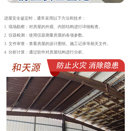
进屋安全鉴定时，通常采用以下方法和技术：
1. 现场勘察：对房屋的外观、内部结构进行详细检查。
2. 仪器检测：使用仪器测量房屋的各项参数。
3. 文件审查：查看房屋的设计图纸、施工记录等相关文件。
4. 分析计算：通过软件对房屋结构进行分析。