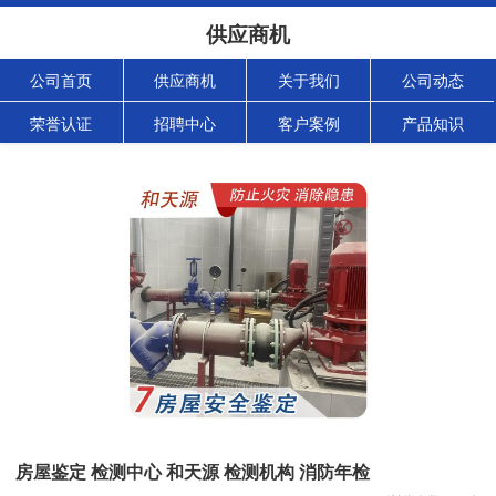
供应商机
公司首页
供应商机
关于我们
公司动态
荣誉认证
招聘中心
客户案例
产品知识
房屋鉴定 检测中心 和天源 检测机构 消防年检