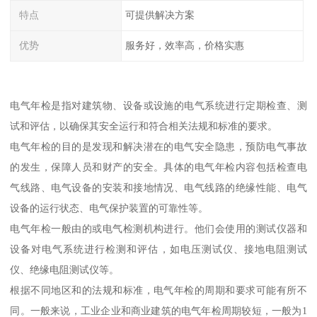
特点
可提供解决方案
优势
服务好，效率高，价格实惠
电气年检是指对建筑物、设备或设施的电气系统进行定期检查、测
试和评估，以确保其安全运行和符合相关法规和标准的要求。
电气年检的目的是发现和解决潜在的电气安全隐患，预防电气事故
的发生，保障人员和财产的安全。具体的电气年检内容包括检查电
气线路、电气设备的安装和接地情况、电气线路的绝缘性能、电气
设备的运行状态、电气保护装置的可靠性等。
电气年检一般由的或电气检测机构进行。他们会使用的测试仪器和
设备对电气系统进行检测和评估，如电压测试仪、接地电阻测试
仪、绝缘电阻测试仪等。
根据不同地区和的法规和标准，电气年检的周期和要求可能有所不
同。一般来说，工业企业和商业建筑的电气年检周期较短，一般为1