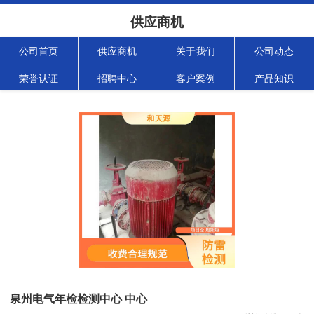
供应商机
公司首页
供应商机
关于我们
公司动态
荣誉认证
招聘中心
客户案例
产品知识
泉州电气年检检测中心 中心