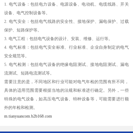
1. 电气设备：包括电力设备、电源设备、电动机、电缆线路、开关
设备、电气控制设备等。
2. 电气安全：包括电气线路的安全性、接地保护、漏电保护、过载
保护、短路保护等。
3. 电气工程：包括电气设备的设计、安装、维修、运行等。
4. 电气标准：包括电气安全标准、行业标准、企业自身制定的电气
安全规范等。
5. 电气检测：包括电气设备的绝缘电阻测试、接地电阻测试、漏电
流测试、短路电流测试等。
需要注意的是，不同地区和行业可能对电气年检的范围有所不同，
具体的适用范围需要根据当地的法规和标准进行确定。另外，一些
特殊的电气设备，如高压电气设备、特种设备等，可能需要进行额
外的年检和检测。
m.tianyuancom.b2b168.com