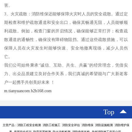
害。
3、火灾疏散：消防维保还能够保障火灾时人员的安全疏散。通过定
期检查和维护疏散通道和安全出口，确保其畅通无阻，人员能够顺
利疏散。例如，检查门窗的开启情况，确保能够正常打开；检查疏
散通道的通畅性，确保没有障碍物阻挡。通过这些疏散措施，可以
保障人员在火灾发生时能够快速、安全地撤离现场，减少人员伤
亡。
我们公司始终秉承“诚信、互助、共生、共赢”的经营理念，凭借实
力、出众品质建立良好合作关系，我们真诚的希望能与广大新老客
户一起携手共创美好未来 ！
m.tianyuancom.b2b168.com
Top
主营产品：消防工程安全检测 消防工程施工 消防安全评估 消防维保 消防设施检测 消防维护保
养 房屋安全鉴定 防雷装置检测 防火涂料检测 消防电气年检 泉州消防施工安装公司