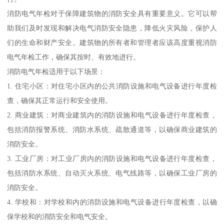
消防电气年检对于保障建筑物的消防安全具有重要意义。它可以帮
助我们及时发现和解决电气消防安全隐患，降低火灾风险，保护人
们的生命和财产安全。建筑物的所有者和管理者应该高度重视消防
电气年检工作，确保其按时、有效地进行。
消防电气年检适用于以下场景：
1. 住宅小区：对住宅小区内的公共消防设施和电气设备进行年度检
查，确保其正常运行和安全使用。
2. 商业建筑：对商业建筑内的消防设施和电气设备进行年度检查，
包括消防报警系统、消防水系统、疏散通道等，以确保商业建筑的
消防安全。
3. 工业厂房：对工业厂房内的消防设施和电气设备进行年度检查，
包括消防水系统、自动灭火系统、电气线路等，以确保工业厂房的
消防安全。
4. 学校和：对学校和内的消防设施和电气设备进行年度检查，以确
保学校和的消防安全和电气安全。