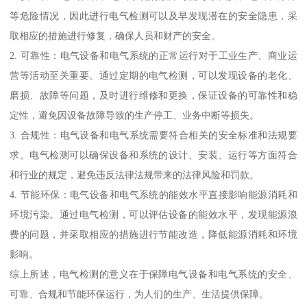
等危险情况，因此进行电气检测可以及早发现潜在的安全隐患，采
取相应的措施进行修复，确保人员和财产的安全。
2. 可靠性：电气设备和电气系统的正常运行对于工业生产、商业运
营等活动至关重要。通过定期的电气检测，可以发现设备的老化、
磨损、故障等问题，及时进行维修和更换，保证设备的可靠性和稳
定性，避免因设备故障导致的生产停工、业务中断等损失。
3. 合规性：电气设备和电气系统需要符合相关的安全标准和法规要
求。电气检测可以确保设备和系统的设计、安装、运行等方面符合
和行业的规定，避免违反法律法规带来的法律风险和罚款。
4. 节能环保：电气设备和电气系统的能效水平直接影响能源消耗和
环境污染。通过电气检测，可以评估设备的能效水平，发现能源浪
费的问题，并采取相应的措施进行节能改造，降低能源消耗和环境
影响。
综上所述，电气检测的意义在于保障电气设备和电气系统的安全、
可靠、合规和节能环保运行，为人们的生产、生活提供保障。