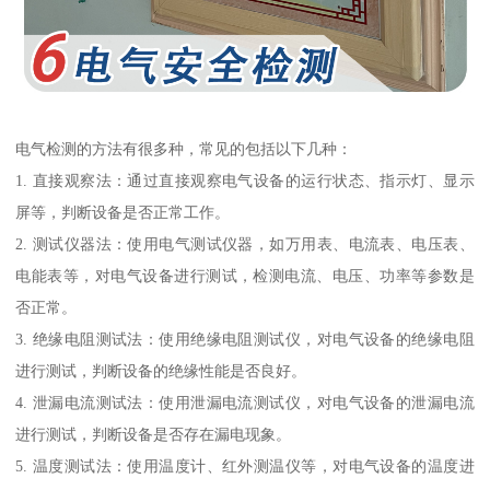
电气检测的方法有很多种，常见的包括以下几种：
1. 直接观察法：通过直接观察电气设备的运行状态、指示灯、显示
屏等，判断设备是否正常工作。
2. 测试仪器法：使用电气测试仪器，如万用表、电流表、电压表、
电能表等，对电气设备进行测试，检测电流、电压、功率等参数是
否正常。
3. 绝缘电阻测试法：使用绝缘电阻测试仪，对电气设备的绝缘电阻
进行测试，判断设备的绝缘性能是否良好。
4. 泄漏电流测试法：使用泄漏电流测试仪，对电气设备的泄漏电流
进行测试，判断设备是否存在漏电现象。
5. 温度测试法：使用温度计、红外测温仪等，对电气设备的温度进