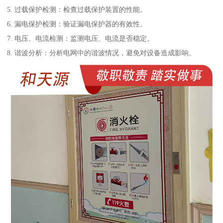
5. 过载保护检测：检查过载保护装置的性能。
6. 漏电保护检测：验证漏电保护器的有效性。
7. 电压、电流检测：监测电压、电流是否稳定。
8. 谐波分析：分析电网中的谐波情况，避免对设备造成影响。