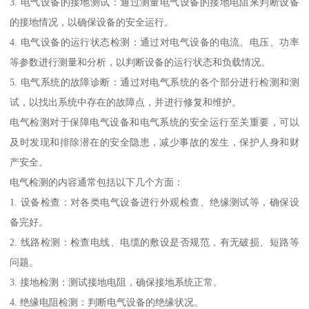
3. 电气设备的接地测试：通过测量电气设备的接地电阻来判断设备
的接地情况，以确保设备的安全运行。
4. 电气设备的运行状态检测：通过对电气设备的电流、电压、功率
等参数进行测量和分析，以判断设备的运行状态和负载情况。
5. 电气系统的故障诊断：通过对电气系统的各个部分进行检测和测
试，以找出系统中存在的故障点，并进行修复和维护。
电气检测对于保障电气设备和电气系统的安全运行至关重要，可以
及时发现和排除潜在的安全隐患，减少事故的发生，保护人身和财
产安全。
电气检测的内容通常包括以下几个方面：
1. 设备检查：对各类电气设备进行外观检查、绝缘测试等，确保设
备完好。
2. 线路检测：检查电线、电缆的敷设是否规范，有无破损、短路等
问题。
3. 接地检测：测试接地电阻，确保接地系统正常。
4. 绝缘电阻检测：判断电气设备的绝缘状况。