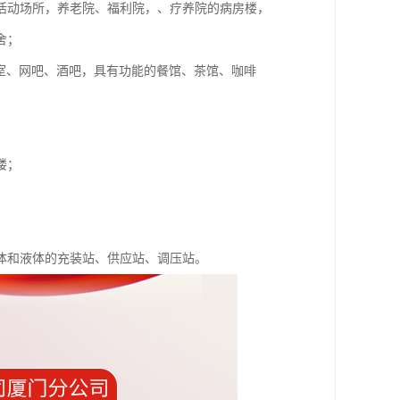
童活动场所，养老院、福利院，、疗养院的病房楼，
舍；
浴室、网吧、酒吧，具有功能的餐馆、茶馆、咖啡
楼；
体和液体的充装站、供应站、调压站。