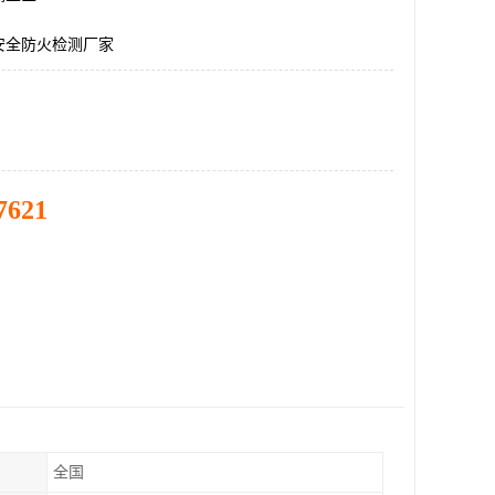
安全防火检测厂家
7621
全国