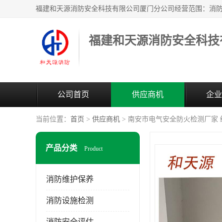
公司首页
供应商机
企业
当前位置：
首页
>
供应商机
> 南安市电气安全防火检测厂家
产品分类
Product
消防维护保养
消防设施检测
消防安全评估