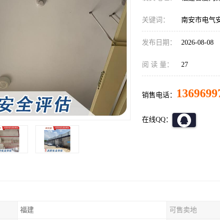
关键词：
南安市电气
发布日期：
2026-08-08
阅 读 量：
27
1369699
销售电话：
在线QQ：
福建
可售卖地