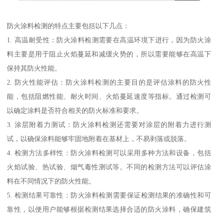
防火涂料检测的特点主要包括以下几点：
1. 高温耐受性：防火涂料检测需要在高温环境下进行，因为防火涂
料主要是用于阻止火焰蔓延和减缓火势的，所以需要能够在高温下
保持其防火性能。
2. 防火性能评估：防火涂料检测的主要目的是评估涂料的防火性
能，包括阻燃性能、耐火时间、火焰蔓延速度等指标。通过检测可
以确定涂料是否符合相关的防火标准和要求。
3. 涂层附着力测试：防火涂料检测还需要对涂层的附着力进行测
试，以确保涂料能够牢固地附着在基材上，不易剥落或脱落。
4. 检测方法多样性：防火涂料检测可以采用多种方法和设备，包括
火焰试验、热试验、烟气毒性测试等。不同的检测方法可以评估涂
料在不同情况下的防火性能。
5. 检测结果可靠性：防火涂料检测需要保证检测结果的准确性和可
靠性，以便用户能够根据检测结果选择合适的防火涂料，确保建筑