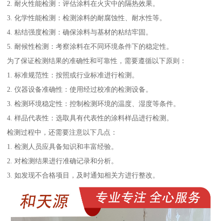
2. 耐火性能检测：评估涂料在火灾中的隔热效果。
3. 化学性能检测：检测涂料的耐腐蚀性、耐水性等。
4. 粘结强度检测：确保涂料与基材的粘结牢固。
5. 耐候性检测：考察涂料在不同环境条件下的稳定性。
为了保证检测结果的准确性和可靠性，需要遵循以下原则：
1. 标准规范性：按照或行业标准进行检测。
2. 仪器设备准确性：使用经过校准的检测设备。
3. 检测环境稳定性：控制检测环境的温度、湿度等条件。
4. 样品代表性：选取具有代表性的涂料样品进行检测。
检测过程中，还需要注意以下几点：
1. 检测人员应具备知识和丰富经验。
2. 对检测结果进行准确记录和分析。
3. 如发现不合格项目，及时通知相关方进行整改。