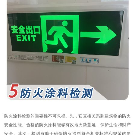
防火涂料检测的重要性不可忽视。先，它直接关系到建筑物的防火
安全性能。合格的防火涂料能够有效地火势蔓延，保护生命和财产
安全。其次，检测有助于确保防火涂料符合相关标准和规范的要