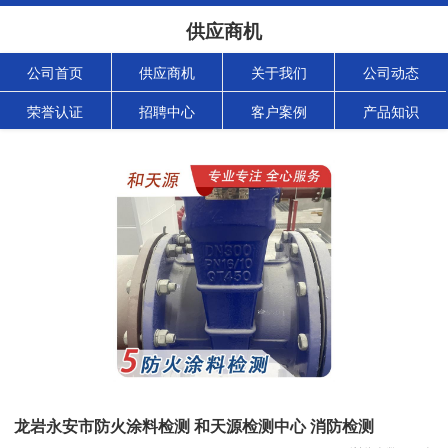
供应商机
公司首页
供应商机
关于我们
公司动态
荣誉认证
招聘中心
客户案例
产品知识
龙岩永安市防火涂料检测 和天源检测中心 消防检测