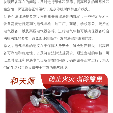
发现设备存在的问题，及时进行维修和保养，提高设备的可靠性和
稳定性，保证设备正常运行，减少停机时间和生产损失。
4. 符合法律法规要求：根据相关法律法规的规定，一些特定场所和
设备需要进行定期的电气年检，如工厂、商场、学校等公共场所的
电气设备，以及高压电气设备等。进行电气年检可以确保设备符合
法律法规的要求，避免因违规操作引发的法律纠纷和罚款。
总之，电气年检的意义在于保障人身安全、避免财产损失、提高设
备可靠性和稳定性，以及符合法律法规要求。通过定期的年检，可
以及时发现和解决电气设备存在的问题，确保设备正常运行，为人
们的生活和工作提供安全可靠的电气环境。