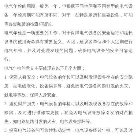
电气年检的周期一般为一年，但根据不同地区和不同类型的电气设
备，年检周期可能有所不同。对于一些特殊场所和重要设备，可能
需要更频繁的检查和测试。
电气年检是一项重要的工作，对于保障电气设备的安全运行和延长
设备的使用寿命具有重要意义。因此，建议各单位和个人定期进行
电气年检，并及时处理发现的问题，确保电气设备的安全可靠运
行。
电气年检的意义主要体现在以下几个方面：
1. 保障人身安全：电气设备的年检可以及时发现设备存在的安全隐
患，如电线老化、设备损坏等，避免因电气设备问题引发的火灾、
触电等事故，保障人身安全。
2. 避免财产损失：电气设备的年检可以及时发现设备存在的故障和
缺陷，及时进行维修或更换，避免因电气设备故障引发的财产损
失，如电路短路引发的火灾、电气设备损坏等。
3. 提高电气设备的可靠性和稳定性：电气设备经过年检，可以及时