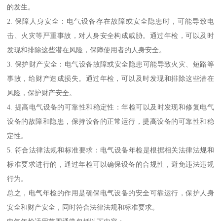
的发生。
2. 保障人身安全：电气设备存在故障或安全隐患时，可能导致电
击、火灾等严重事故，对人身安全构成威胁。通过年检，可以及时
发现和排除这些潜在风险，保障使用者的人身安全。
3. 保护财产安全：电气设备故障或安全隐患可能导致火灾、短路等
事故，给财产造成损失。通过年检，可以及时发现和排除这些潜在
风险，保护财产安全。
4. 提高电气设备的可靠性和稳定性：年检可以及时发现和修复电气
设备的故障和隐患，保持设备的正常运行，提高设备的可靠性和稳
定性。
5. 符合法律法规和标准要求：电气设备年检是根据相关法律法规和
标准要求进行的，通过年检可以确保设备的合规性，避免违法违规
行为。
总之，电气年检的作用是确保电气设备的安全可靠运行，保护人身
安全和财产安全，同时符合法律法规和标准要求。