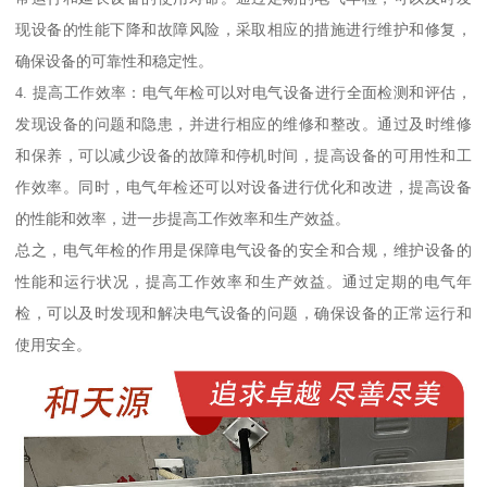
现设备的性能下降和故障风险，采取相应的措施进行维护和修复，
确保设备的可靠性和稳定性。
4. 提高工作效率：电气年检可以对电气设备进行全面检测和评估，
发现设备的问题和隐患，并进行相应的维修和整改。通过及时维修
和保养，可以减少设备的故障和停机时间，提高设备的可用性和工
作效率。同时，电气年检还可以对设备进行优化和改进，提高设备
的性能和效率，进一步提高工作效率和生产效益。
总之，电气年检的作用是保障电气设备的安全和合规，维护设备的
性能和运行状况，提高工作效率和生产效益。通过定期的电气年
检，可以及时发现和解决电气设备的问题，确保设备的正常运行和
使用安全。