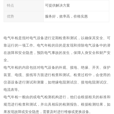
特点
可提供解决方案
优势
服务好，效率高，价格实惠
电气年检是指对电气设备进行定期检查和测试，以确保其安全、可
靠运行的一项工作。电气年检的目的是发现和排除电气设备中的潜
在故障和安全隐患，预防电气事故的发生，保障人身安全和财产安
全。
电气年检的内容包括对电气设备的外观、接地、绝缘、开关、保护
装置、电缆、接线等方面进行检查和测试。检查过程中，会使用的
仪器设备进行测试和测量，如绝缘电阻测试仪、接地电阻测试仪、
电流表等。
电气年检一般由的或电气检测机构进行，他们会根据相关的标准和
规范进行检查和测试，并出具相应的检测报告。根据检测结果，如
果发现故障或安全隐患，需要及时进行维修或更换设备。