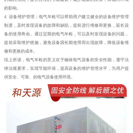
的影响。
4. 设备维护管理：电气年检可以帮助用户建立健全的设备维护管理
制度，及时发现设备的故障和缺陷，提前进行维修和更换，延长设
备的使用寿命。通过定期的电气年检，可以及时发现设备的问题，
提前采取维护措施，避免设备因长期使用而出现故障，降低设备维
修和更换的成本。
综上所述，电气年检的意义在于确保电气设备的安全性能，遵守法
律法规要求，实现节能环保，提高设备的维护管理水平，为用户提
供安全、可靠、的电气设备使用环境。