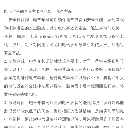
电气年检的意义主要包括以下几个方面：
1. 安全性保障：电气年检可以确保电气设备的安全性能，及时发现
和排除潜在的安全隐患，减少电气事故的发生。通过对电气线路、
开关、插座、电器设备等进行检测，可以及时发现电气设备的老
化、损坏、短路等问题，避免因电气设备故障引发的火灾、触电等
安全事故。
2. 法律合规：电气年检是法律法规的要求，对于一些特定场所和设
备，如工厂、商场、学校、等公共场所以及高压设备等，法律规定
必须定期进行电气年检。进行电气年检可以确保企业、机构和个人
的电气设备符合法律法规的要求，避免因未经年检而面临罚款、停
业整顿等法律风险。
3. 节能环保：电气年检可以检测电气设备的能耗情况，及时发现能
源浪费和能效低下的问题，提出相应的改进措施，从而实现节能减
排的目标。通过对电气设备的检测和评估，可以帮助用户了解设备
的能耗情况，提供合理的节能建议，减少能源的浪费，降低对环境