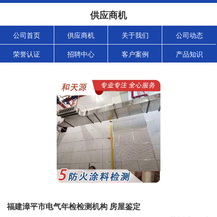
供应商机
公司首页
供应商机
关于我们
公司动态
荣誉认证
招聘中心
客户案例
产品知识
福建漳平市电气年检检测机构 房屋鉴定