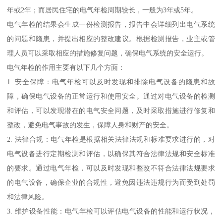
年或2年；而居民住宅的电气年检周期较长，一般为3年或5年。
电气年检的结果会生成一份检测报告，报告中会详细列出电气系统
的问题和隐患，并提出相应的整改建议。根据检测报告，业主或管
理人员可以采取相应的措施修复问题，确保电气系统的安全运行。
电气年检的作用主要有以下几个方面：
1. 安全保障：电气年检可以及时发现和排除电气设备的隐患和故
障，确保电气设备的正常运行和使用安全。通过对电气设备的检测
和评估，可以发现潜在的电气安全问题，及时采取措施进行修复和
整改，避免电气事故的发生，保障人身和财产的安全。
2. 法律合规：电气年检是根据相关法律法规和标准要求进行的，对
电气设备进行定期检测和评估，以确保其符合法律法规和安全标准
的要求。通过电气年检，可以及时发现和整改不符合法律法规要求
的电气设备，确保企业的合规性，避免因违法违规行为而受到处罚
和法律风险。
3. 维护设备性能：电气年检可以评估电气设备的性能和运行状况，