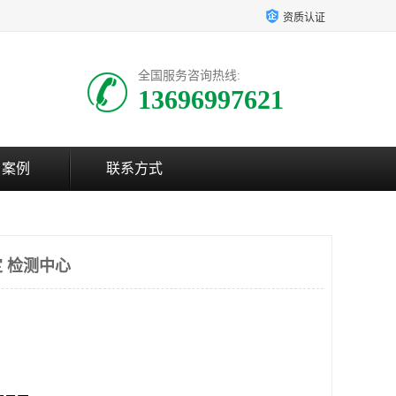
资质认证
全国服务咨询热线:
13696997621
户案例
联系方式
 检测中心