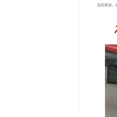
总的来说，