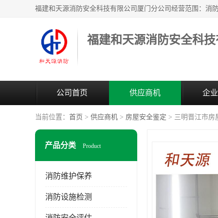
公司首页
供应商机
企业
当前位置：
首页
>
供应商机
>
房屋安全鉴定
> 三明晋江市房
产品分类
Product
消防维护保养
消防设施检测
消防安全评估