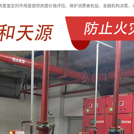
房屋鉴定的作用是提供房屋价值评估、保护消费者权益、金融机构决策，