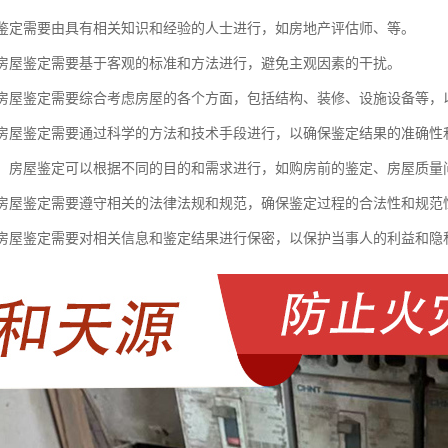
房屋鉴定需要由具有相关知识和经验的人士进行，如房地产评估师、等。
性：房屋鉴定需要基于客观的标准和方法进行，避免主观因素的干扰。
性：房屋鉴定需要综合考虑房屋的各个方面，包括结构、装修、设施设备等
性：房屋鉴定需要通过科学的方法和技术手段进行，以确保鉴定结果的准确性
对性：房屋鉴定可以根据不同的目的和需求进行，如购房前的鉴定、房屋质
性：房屋鉴定需要遵守相关的法律法规和规范，确保鉴定过程的合法性和规范
性：房屋鉴定需要对相关信息和鉴定结果进行保密，以保护当事人的利益和隐