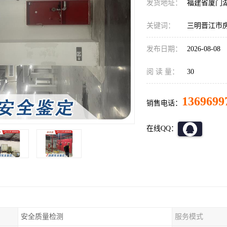
发货地址：
福建省厦门
关键词：
三明晋江市
发布日期：
2026-08-08
阅 读 量：
30
1369699
销售电话：
在线QQ：
安全质量检测
服务模式