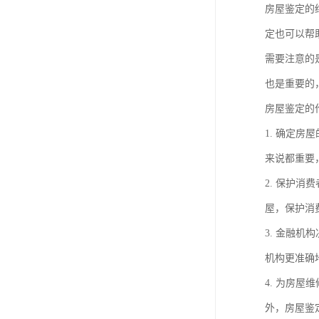
房屋鉴定的
定也可以帮
需要注意的
也是重要的
房屋鉴定的
1. 确定
来说都重要
2. 保护
屋，保护消
3. 金融
机构更准确
4. 为房
外，房屋鉴