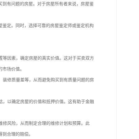
买到有问题的房屋。对于房屋所有者来说，房屋鉴
。
屋鉴定。同时，选择可靠的房屋鉴定师或鉴定机构
位置等因素，确定房屋的真实价值。这对于买卖双方
的市场价值。
陷、装修质量差等，从而避免购买到有质量问题的房
评估，以确定房屋的价值和抵押价值。这有助于金融
的维修风险，从而制定合理的维修计划和预算。此
得到合理的赔偿。