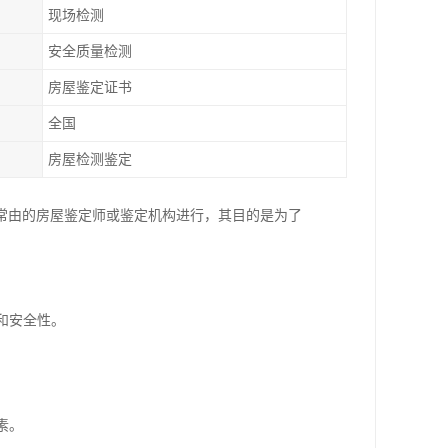
现场检测
安全质量检测
房屋鉴定证书
全国
房屋检测鉴定
常由的房屋鉴定师或鉴定机构进行，其目的是为了
和安全性。
素。