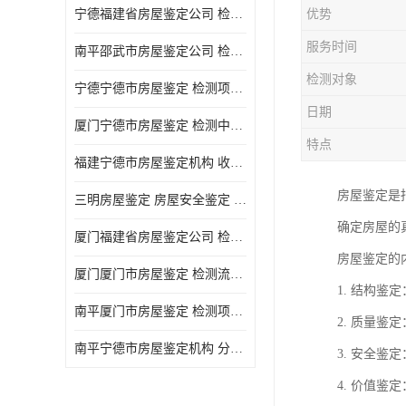
宁德福建省房屋鉴定公司 检测项目广 可及时反馈数据结果
优势
服务时间
南平邵武市房屋鉴定公司 检测准确率高 加强房屋的日常与管理
检测对象
宁德宁德市房屋鉴定 检测项目广 可及时反馈数据结果
日期
厦门宁德市房屋鉴定 检测中心 收费合理规范 项目全 周期短
特点
福建宁德市房屋鉴定机构 收费合理规范 加强房屋的日常与管理
房屋鉴定是
三明房屋鉴定 房屋安全鉴定 检测方便 快捷 经验较为丰富
确定房屋的
厦门福建省房屋鉴定公司 检测流程规范 加强房屋的日常与管理
房屋鉴定的
厦门厦门市房屋鉴定 检测流程规范 检测方式多样化
1. 结构
南平厦门市房屋鉴定 检测项目广 经验较为丰富
2. 质量
南平宁德市房屋鉴定机构 分析准确度高 可及时反馈数据结果
3. 安全
4. 价值