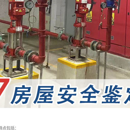
特点包括：