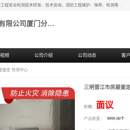
福建和天源消防安全科技有限公司厦门分公司经营范围：消防工程安全检测技术研发、技术咨询，消防工程维护、保养、检测等；主要的服务有：消防工程安全检测,消防工程施工,消防安全评估,消防维保,消防设施检测,消防维护保养,房屋安全鉴定,防雷装置检测,防火涂料检测,消防电气年检,泉州消防施工安装公司；消防器材、建材、五金制品零售。
福建和天源消防安全科技有限公司厦门分公司
视频
公司介绍
公司动态
客
屋鉴定 检测中心
三明晋江市房屋鉴定
面议
价格：
产品数量：
9999.00个