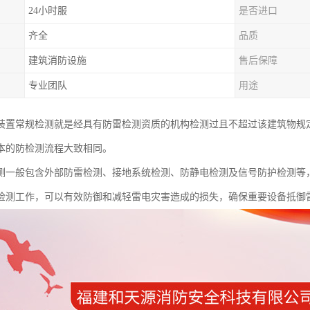
24小时服
是否进口
齐全
品质
建筑消防设施
售后保障
专业团队
用途
装置常规检测就是经具有防雷检测资质的机构检测过且不超过该建筑物规
本的防检测流程大致相同。
测一般包含外部防雷检测、接地系统检测、防静电检测及信号防护检测等
检测工作，可以有效防御和减轻雷电灾害造成的损失，确保重要设备抵御