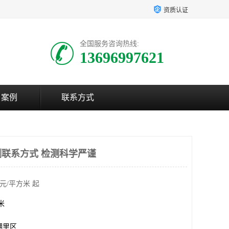
资质认证
全国服务咨询热线:
13696997621
户案例
联系方式
联系方式 检测科学严谨
元/平方米 起
方米
湖里区