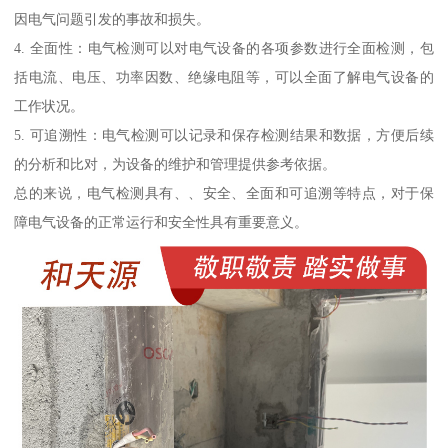
因电气问题引发的事故和损失。
4. 全面性：电气检测可以对电气设备的各项参数进行全面检测，包
括电流、电压、功率因数、绝缘电阻等，可以全面了解电气设备的
工作状况。
5. 可追溯性：电气检测可以记录和保存检测结果和数据，方便后续
的分析和比对，为设备的维护和管理提供参考依据。
总的来说，电气检测具有、、安全、全面和可追溯等特点，对于保
障电气设备的正常运行和安全性具有重要意义。