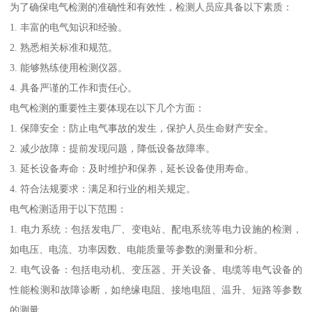
为了确保电气检测的准确性和有效性，检测人员应具备以下素质：
1. 丰富的电气知识和经验。
2. 熟悉相关标准和规范。
3. 能够熟练使用检测仪器。
4. 具备严谨的工作和责任心。
电气检测的重要性主要体现在以下几个方面：
1. 保障安全：防止电气事故的发生，保护人员生命财产安全。
2. 减少故障：提前发现问题，降低设备故障率。
3. 延长设备寿命：及时维护和保养，延长设备使用寿命。
4. 符合法规要求：满足和行业的相关规定。
电气检测适用于以下范围：
1. 电力系统：包括发电厂、变电站、配电系统等电力设施的检测，
如电压、电流、功率因数、电能质量等参数的测量和分析。
2. 电气设备：包括电动机、变压器、开关设备、电缆等电气设备的
性能检测和故障诊断，如绝缘电阻、接地电阻、温升、短路等参数
的测量。