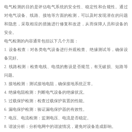
电气检测的目的是评估电气系统的安全性、稳定性和合规性。通过
对电气设备、线路、接地等方面的检测，可以及时发现潜在的问题
和隐患，采取相应的措施进行修复和改进，从而保障人员和设备的
安全。
电气检测的内容通常包括以下几个方面：
1. 设备检查：对各类电气设备进行外观检查、绝缘测试等，确保设
备完好。
2. 线路检测：检查电线、电缆的敷设是否规范，有无破损、短路等
问题。
3. 接地检测：测试接地电阻，确保接地系统正常。
4. 绝缘电阻检测：判断电气设备的绝缘状况。
5. 过载保护检测：检查过载保护装置的性能。
6. 漏电保护检测：验证漏电保护器的有效性。
7. 电压、电流检测：监测电压、电流是否稳定。
8. 谐波分析：分析电网中的谐波情况，避免对设备造成影响。