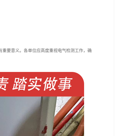
有重要意义。各单位应高度重视电气检测工作，确