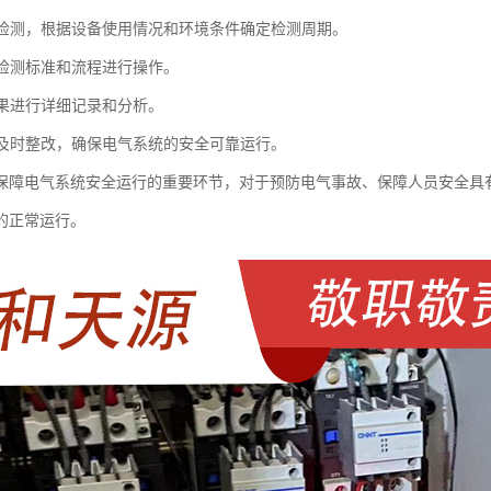
进行检测，根据设备使用情况和环境条件确定检测周期。
照检测标准和流程进行操作。
结果进行详细记录和分析。
问题及时整改，确保电气系统的安全可靠运行。
保障电气系统安全运行的重要环节，对于预防电气事故、保障人员安全具
的正常运行。