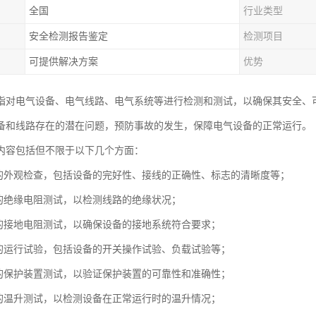
全国
行业类型
安全检测报告鉴定
检测项目
可提供解决方案
优势
指对电气设备、电气线路、电气系统等进行检测和测试，以确保其安全、
备和线路存在的潜在问题，预防事故的发生，保障电气设备的正常运行。
内容包括但不限于以下几个方面：
备的外观检查，包括设备的完好性、接线的正确性、标志的清晰度等；
路的绝缘电阻测试，以检测线路的绝缘状况；
备的接地电阻测试，以确保设备的接地系统符合要求；
备的运行试验，包括设备的开关操作试验、负载试验等；
备的保护装置测试，以验证保护装置的可靠性和准确性；
备的温升测试，以检测设备在正常运行时的温升情况；