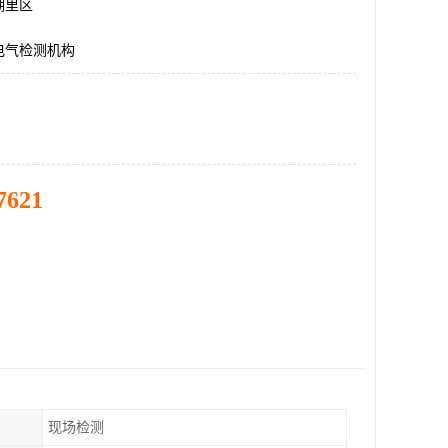
湖里区
电气检测机构
7621
现场检测