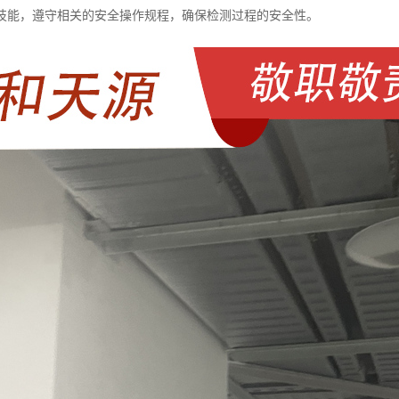
技能，遵守相关的安全操作规程，确保检测过程的安全性。