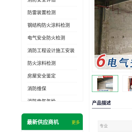
防雷装置检测
钢结构防火涂料检测
电气安全防火检测
消防工程设计施工安装
防火涂料检测
房屋安全鉴定
消防维保
消防电气年检
产品描述
消防工程施工
最新供应商机
更多
专业
消防工程安全检测