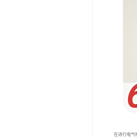
在进行电气