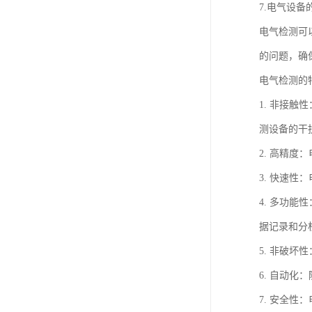
7.电气设
电气检测可
的问题，确
电气检测的
1. 非接
测设备的干
2. 高精
3. 快速
4. 多功
据记录和分
5. 非破
6. 自动
7. 安全