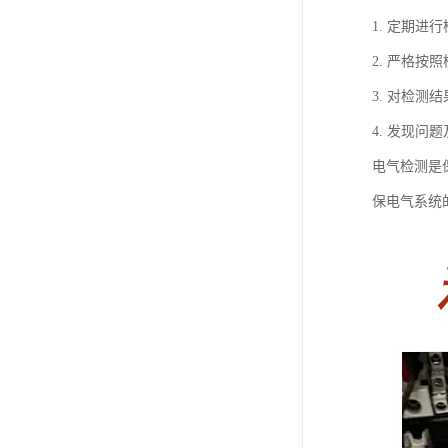
1. 定期
2. 严格按
3. 对检测
4. 发现
电气检测是
保电气系统