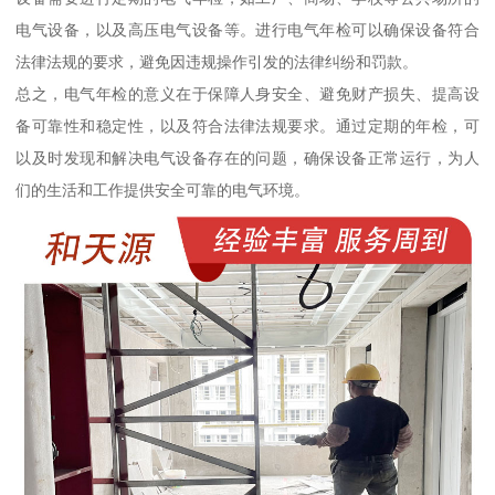
电气设备，以及高压电气设备等。进行电气年检可以确保设备符合
法律法规的要求，避免因违规操作引发的法律纠纷和罚款。
总之，电气年检的意义在于保障人身安全、避免财产损失、提高设
备可靠性和稳定性，以及符合法律法规要求。通过定期的年检，可
以及时发现和解决电气设备存在的问题，确保设备正常运行，为人
们的生活和工作提供安全可靠的电气环境。