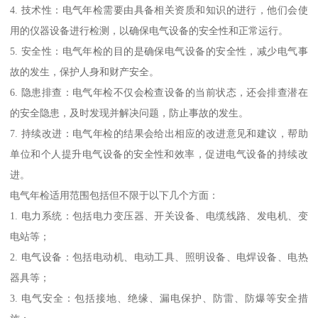
4. 技术性：电气年检需要由具备相关资质和知识的进行，他们会使
用的仪器设备进行检测，以确保电气设备的安全性和正常运行。
5. 安全性：电气年检的目的是确保电气设备的安全性，减少电气事
故的发生，保护人身和财产安全。
6. 隐患排查：电气年检不仅会检查设备的当前状态，还会排查潜在
的安全隐患，及时发现并解决问题，防止事故的发生。
7. 持续改进：电气年检的结果会给出相应的改进意见和建议，帮助
单位和个人提升电气设备的安全性和效率，促进电气设备的持续改
进。
电气年检适用范围包括但不限于以下几个方面：
1. 电力系统：包括电力变压器、开关设备、电缆线路、发电机、变
电站等；
2. 电气设备：包括电动机、电动工具、照明设备、电焊设备、电热
器具等；
3. 电气安全：包括接地、绝缘、漏电保护、防雷、防爆等安全措