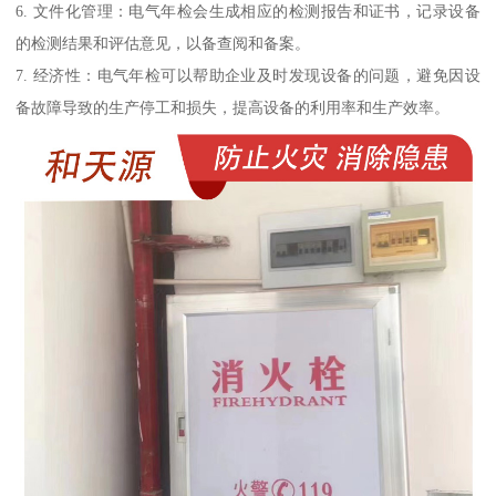
6. 文件化管理：电气年检会生成相应的检测报告和证书，记录设备
的检测结果和评估意见，以备查阅和备案。
7. 经济性：电气年检可以帮助企业及时发现设备的问题，避免因设
备故障导致的生产停工和损失，提高设备的利用率和生产效率。