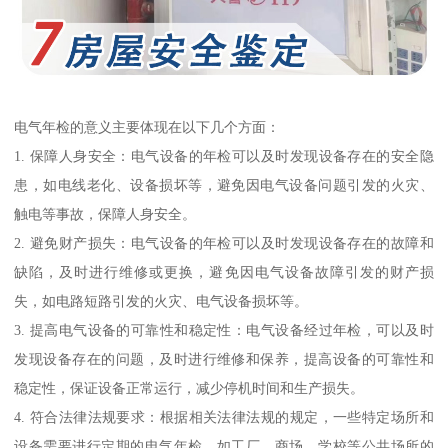
电气年检的意义主要体现在以下几个方面：
1. 保障人身安全：电气设备的年检可以及时发现设备存在的安全隐
患，如电线老化、设备损坏等，避免因电气设备问题引发的火灾、
触电等事故，保障人身安全。
2. 避免财产损失：电气设备的年检可以及时发现设备存在的故障和
缺陷，及时进行维修或更换，避免因电气设备故障引发的财产损
失，如电路短路引发的火灾、电气设备损坏等。
3. 提高电气设备的可靠性和稳定性：电气设备经过年检，可以及时
发现设备存在的问题，及时进行维修和保养，提高设备的可靠性和
稳定性，保证设备正常运行，减少停机时间和生产损失。
4. 符合法律法规要求：根据相关法律法规的规定，一些特定场所和
设备需要进行定期的电气年检，如工厂、商场、学校等公共场所的