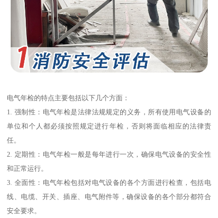
电气年检的特点主要包括以下几个方面：
1. 强制性：电气年检是法律法规规定的义务，所有使用电气设备的
单位和个人都必须按照规定进行年检，否则将面临相应的法律责
任。
2. 定期性：电气年检一般是每年进行一次，确保电气设备的安全性
和正常运行。
3. 全面性：电气年检包括对电气设备的各个方面进行检查，包括电
线、电缆、开关、插座、电气附件等，确保设备的各个部分都符合
安全要求。