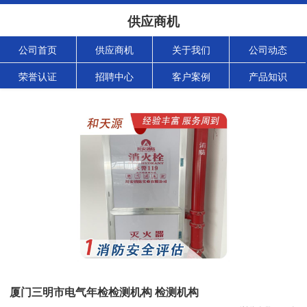
供应商机
公司首页
供应商机
关于我们
公司动态
荣誉认证
招聘中心
客户案例
产品知识
厦门三明市电气年检检测机构 检测机构