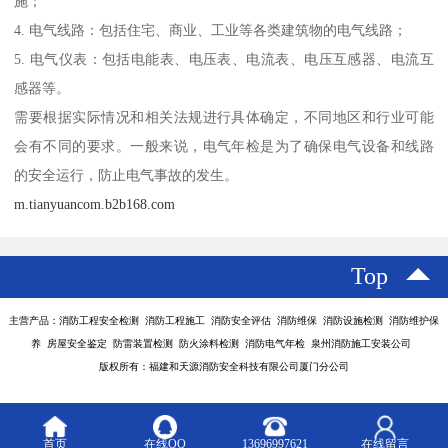
施；
4. 电气线路：包括住宅、商业、工业等各类建筑物的电气线路；
5. 电气仪表：包括电能表、电压表、电流表、电压互感器、电流互
感器等。
需要根据实际情况和相关法规进行具体确定，不同地区和行业可能
会有不同的要求。一般来说，电气年检是为了确保电气设备和线路
的安全运行，防止电气事故的发生。
m.tianyuancom.b2b168.com
Top
主营产品：消防工程安全检测 消防工程施工 消防安全评估 消防维保 消防设施检测 消防维护保
养 房屋安全鉴定 防雷装置检测 防火涂料检测 消防电气年检 泉州消防施工安装公司
版权所有：福建和天源消防安全科技有限公司厦门分公司
首页
在线QQ
13696997621
在线留言