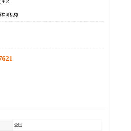
湖里区
雷检测机构
7621
全国